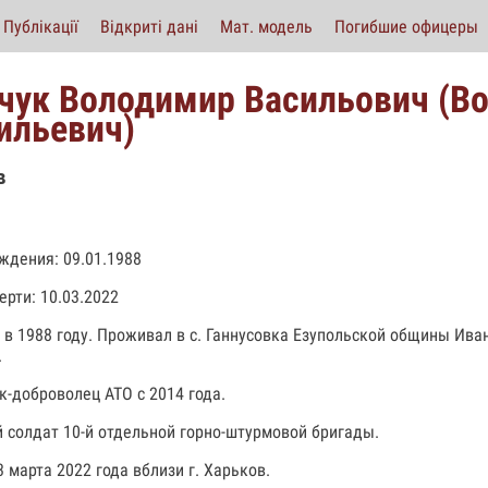
Публікації
Відкриті дані
Мат. модель
Погибшие офицеры
чук Володимир Васильович (В
ильевич)
в
ждения: 09.01.1988
ерти: 10.03.2022
 в 1988 году. Проживал в с. Ганнусовка Езупольской общины Ив
.
к-доброволец АТО с 2014 года.
 солдат 10-й отдельной горно-штурмовой бригады.
3 марта 2022 года вблизи г. Харьков.