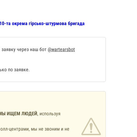
 10-та окрема гірсько-штурмова бригада
 заявку через наш бот
@wartearsbot
ко по заявке.
МЫ ИЩЕМ ЛЮДЕЙ
, используя
олл-центрами, мы не звоним и не