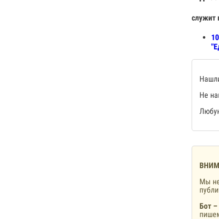
служит 
10
"Е
Нашли
Не на
Любую
ВНИМ
Мы не
публ
Бот –
пишем