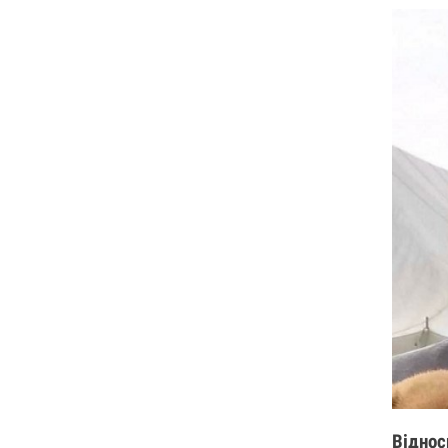
Віднос