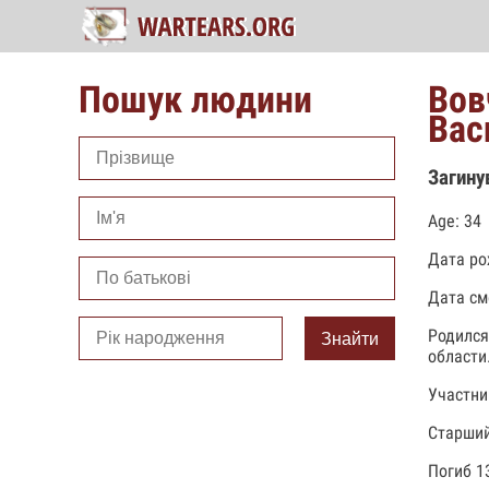
Пошук людини
Вов
Вас
Загину
Age: 34
Дата ро
Дата см
Родился
Знайти
области
Участни
Старший
Погиб 1