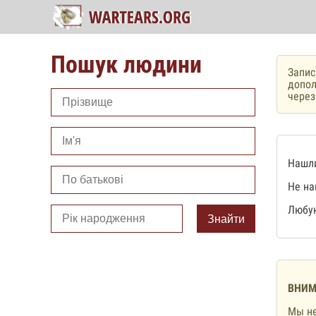
Пошук людини
Запис
допол
чере
Нашли
Не на
Любую
Знайти
ВНИМ
Мы не