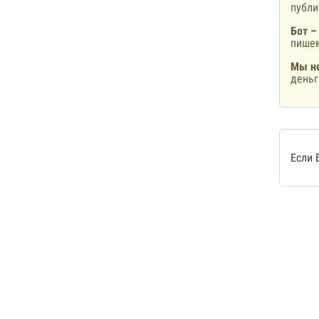
публ
Бот –
пишем
Мы не
деньг
Если 