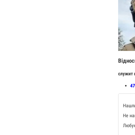
Віднос
служит 
47
Нашли
Не на
Любую