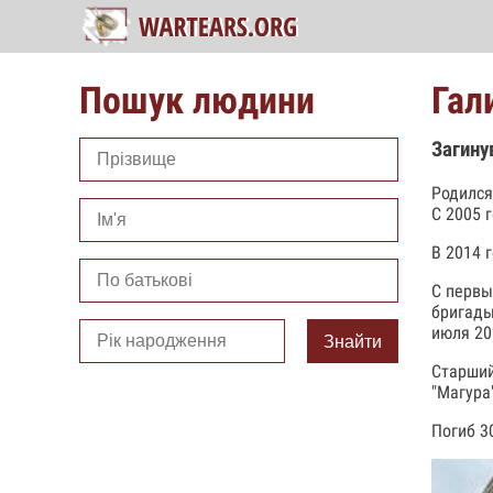
Пошук людини
Гал
Загину
Родился
С 2005 г
В 2014 
С первы
бригады
июля 20
Знайти
Старший
"Магура"
Погиб 3