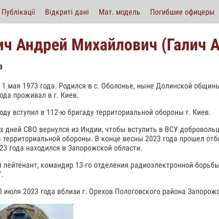
Публікації
Відкриті дані
Мат. модель
Погибшие офицеры
ич Андрей Михайлович (Галич 
в
 1 мая 1973 года. Родился в с. Оболонье, ныне Долинской общи
ода проживал в г. Киев.
году вступил в 112-ю бригаду территориальной обороны г. Киев.
х дней СВО вернулся из Индии, чтобы вступить в ВСУ добровольц
 территориальной обороны. В конце весны 2023 года прошел отб
23 года находился в Запорожской области.
 лейтенант, командир 13-го отделения радиоэлектронной борьб
.
0 июля 2023 года вблизи г. Орехов Пологовского района Запорожс