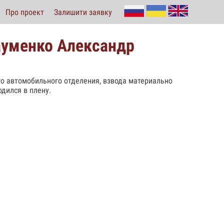
Про проект
Залишити заявку
ауменко Александр
го автомобильного отделения, взвода материально
одился в плену.