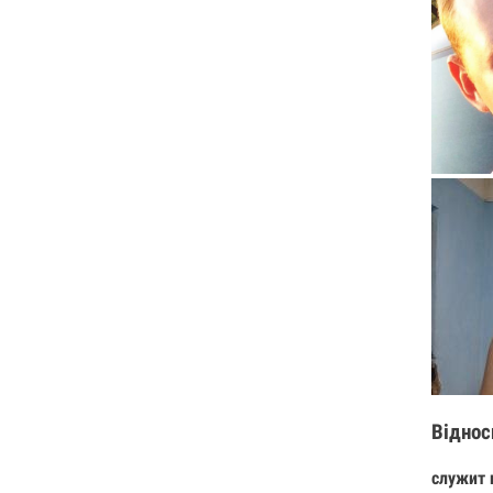
Віднос
служит 