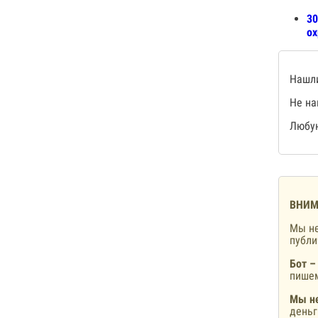
30
ох
Нашли
Не на
Любую
ВНИМ
Мы не
публ
Бот –
пишем
Мы не
деньг