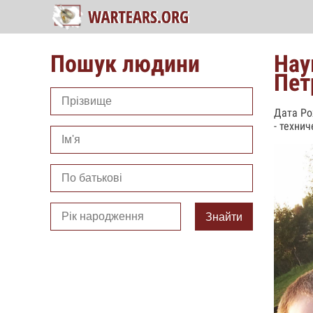
Пошук людини
Нау
Пет
Дата Ро
- техни
Знайти