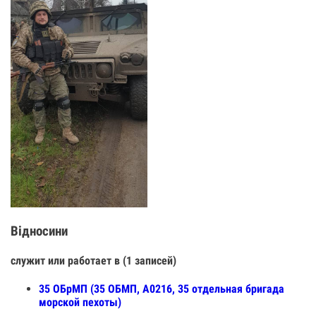
Відносини
служит или работает в (1 записей)
35 ОБрМП (35 ОБМП, А0216, 35 отдельная бригада
морской пехоты)