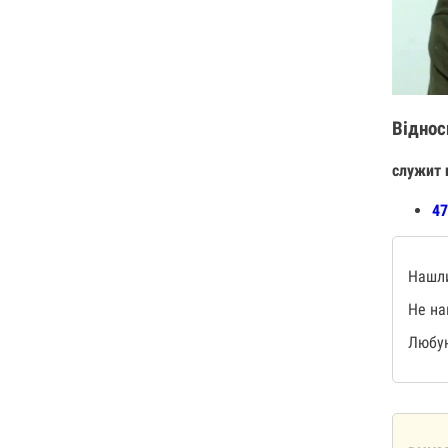
Віднос
служит 
47
Нашли
Не на
Любую