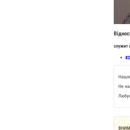
Віднос
служит 
82
Нашли
Не на
Любую
ВНИМ