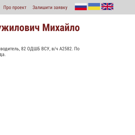
Про проект
Залишити заявку
ужилович Михайло
й водитель, 82 ОДШБ ВСУ, в/ч А2582. По
да.