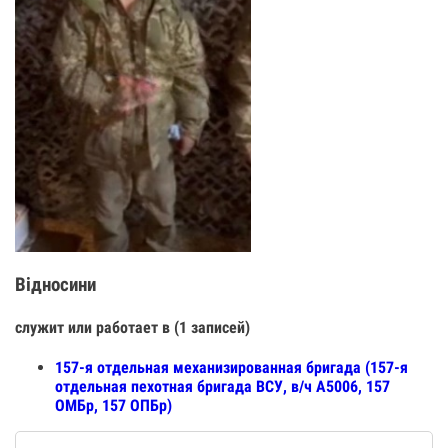
Відносини
служит или работает в (1 записей)
157-я отдельная механизированная бригада (157-я
отдельная пехотная бригада ВСУ, в/ч А5006, 157
ОМБр, 157 ОПБр)