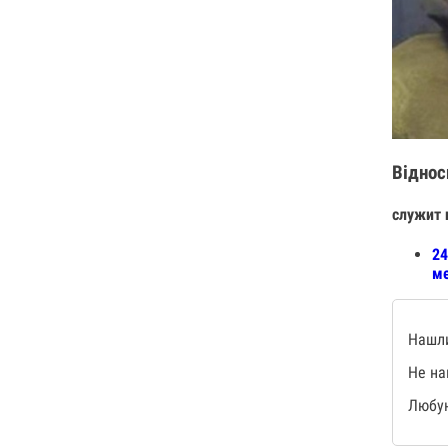
Віднос
служит 
24
ме
Нашли
Не на
Любую