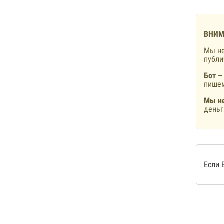
ВНИМ
Мы не
публ
Бот –
пишем
Мы не
деньг
Если 