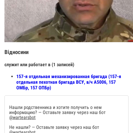
Відносини
служит или работает в (1 записей)
157-я отдельная механизированная бригада (157-я
отдельная пехотная бригада ВСУ, в/ч А5006, 157
ОМБр, 157 ОПБр)
Нашли родственника и хотите получить о нем
информацию? — Оставьте заявку через наш бот
@wartearsbot
Не нашли? — Оставьте заявку через наш бот
@wartearsbot
.