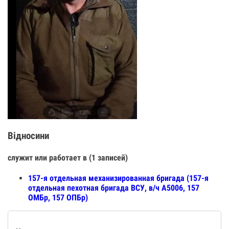
Відносини
служит или работает в (1 записей)
157-я отдельная механизированная бригада (157-я
отдельная пехотная бригада ВСУ, в/ч А5006, 157
ОМБр, 157 ОПБр)