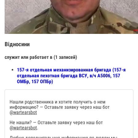
Відносини
служит или работает в (1 записей)
157-я отдельная механизированная бригада (157-я
отдельная пехотная бригада ВСУ, в/ч А5006, 157
ОМБр, 157 ОПБр)
Нашли родственника и хотите получить о нем
информацию? — Оставьте заявку через наш бот
@wartearsbot
Не нашли? — Оставьте заявку через наш бот
@wartearsbot
.
Любую дополнительную информацию по людям мы