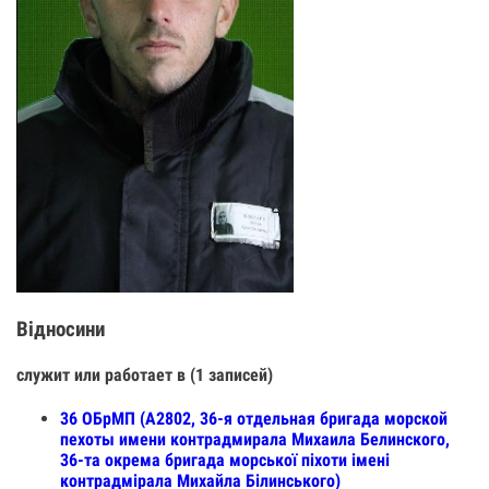
Відносини
служит или работает в (1 записей)
36 ОБрМП (А2802, 36-я отдельная бригада морской
пехоты имени контрадмирала Михаила Белинского,
36-та окрема бригада морської піхоти імені
контрадмірала Михайла Білинського)