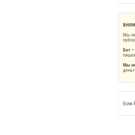
ВНИМ
Мы не
публ
Бот –
пишем
Мы не
деньг
Если 