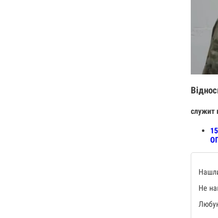
Віднос
служит 
15
О
Нашли
Не на
Любую