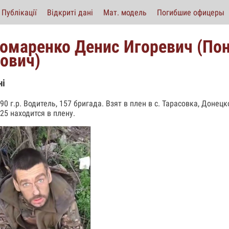
Публікації
Відкриті дані
Мат. модель
Погибшие офицеры
омаренко Денис Игоревич (По
рович)
ні
90 г.р. Водитель, 157 бригада. Взят в плен в с. Тарасовка, Донец
25 находится в плену.