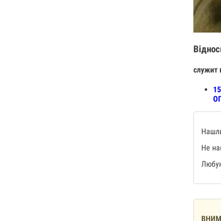
Віднос
служит 
15
О
Нашли
Не на
Любую
ВНИМ