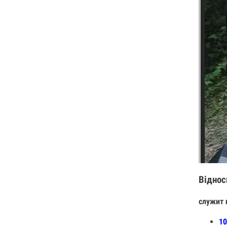
Віднос
служит 
10