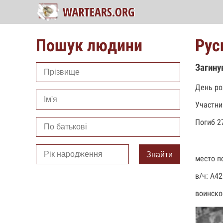
Пошук людини
Рус
Загину
День ро
Участни
Погиб 2
Знайти
место по
в/ч: А4
воинско