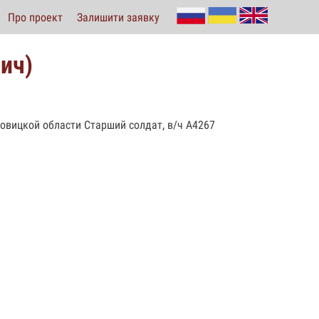
Про проект
Залишити заявку
ьич)
новицкой области Старший солдат, в/ч А4267