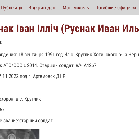
Публікації
Відкриті дані
Мат. модель
Погибшие офицеры
нак Іван Ілліч (Руснак Иван Ил
в
ждения: 18 сентября 1991 год Из с. Круглик Хотинского р-на Чер
к АТО/ООС с 2014. Старший солдат, в/ч А4267.
7.11.2022 под г. Артемовск ДНР.
хорон: в с. Круглик .
267
е звание:старший солдат