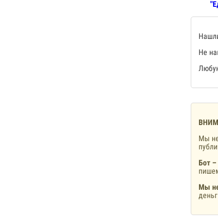
"Е
Нашли
Не на
Любую
ВНИМ
Мы не
публ
Бот –
пишем
Мы не
деньг