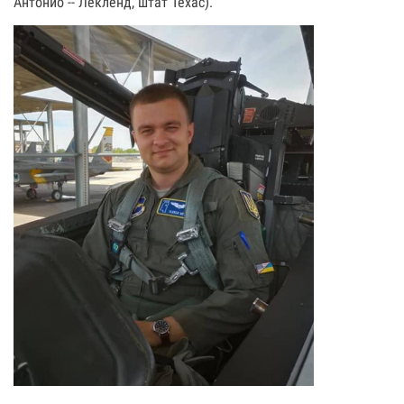
Антонио -- Лекленд, штат Техас).