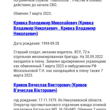
пограничной службы "Павлополь". Участие в боевых
действиях до начала СВО.
Обменян 7 марта 2023.
Кривка Володимир Миколайович (Кривка
Владимир Николаевич , Кривка Владимир
Николаевич)
Дата рождения: 1994-09-28
Старший солдат, механик-водитель. ВСУ, 72-я
отдельная механизированная бригада. На 30.09.2022
находился в плену. Заявлен одновременно украинцами
как обменянный 7 марта 2023 и омбудсменом РФ
Москальковой Т.Н. как находящийся в плену также 7
марта 2023.
Кривов Вячеслав Викторович (Кривов
В‘ячеслав Вікторович)
год рождения: 17.11.1979. Из Николаевской области.
Оператор противотанкового отделения взвода огневой
поддержки батальона МП, 36 ОБрМП. Обменян 7 марта