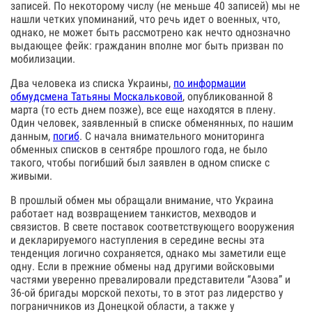
записей. По некоторому числу (не меньше 40 записей) мы не
нашли четких упоминаний, что речь идет о военных, что,
однако, не может быть рассмотрено как нечто однозначно
выдающее фейк: гражданин вполне мог быть призван по
мобилизации.
Два человека из списка Украины,
по информации
обмудсмена Татьяны Москальковой
, опубликованной 8
марта (то есть днем позже), все еще находятся в плену.
Один человек, заявленный в списке обменянных, по нашим
данным,
погиб
. С начала внимательного мониторинга
обменных списков в сентябре прошлого года, не было
такого, чтобы погибший был заявлен в одном списке с
живыми.
В прошлый обмен мы обращали внимание, что Украина
работает над возвращением танкистов, мехводов и
связистов. В свете поставок соответствующего вооружения
и декларируемого наступления в середине весны эта
тенденция логично сохраняется, однако мы заметили еще
одну. Если в прежние обмены над другими войсковыми
частями уверенно превалировали представители “Азова” и
36-ой бригады морской пехоты, то в этот раз лидерство у
пограничников из Донецкой области, а также у