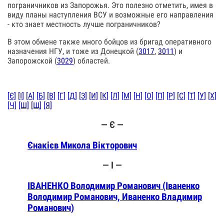
пограничников из Запорожья. Это полезно отметить, имея в
виду планы наступления ВСУ и возможные его направления
- кто знает местность лучше пограничников?
В этом обмене также много бойцов из бригад оперативного
назначения НГУ, и тоже из Донецкой (
3017
,
3011
) и
Запорожской (
3029
) областей.
[Є]
[І]
[А]
[Б]
[В]
[Г]
[Д]
[З]
[И]
[К]
[Л]
[М]
[Н]
[О]
[П]
[Р]
[С]
[Т]
[У]
[Х]
[Ч]
[Ш]
[Щ]
[Я]
— Є —
Єнакієв Микола Вікторович
— І —
ІВАНЕНКО Володимир Романович (Іваненко
Володимир Романович, Иваненко Владимир
Романович)