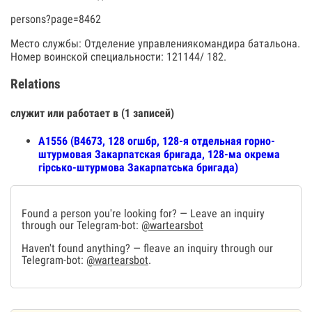
persons?page=8462
Место службы: Отделение управлениякомандира батальона.
Номер воинской специальности: 121144/ 182.
Relations
служит или работает в (1 записей)
А1556 (В4673, 128 огшбр, 128-я отдельная горно-
штурмовая Закарпатская бригада, 128-ма окрема
гірсько-штурмова Закарпатська бригада)
Found a person you're looking for? — Leave an inquiry
through our Telegram-bot:
@wartearsbot
Haven't found anything? — fleave an inquiry through our
Telegram-bot:
@wartearsbot
.