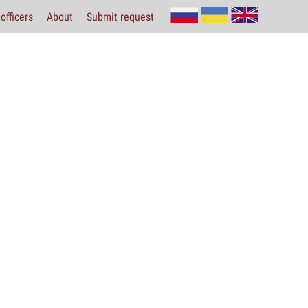
officers
About
Submit request