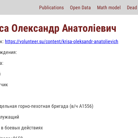
Publications
Open Data
Math model
Dead 
са Олександр Анатоліевич
к:
https://volunteer.su/content/krisa-oleksandr-anatolievich
ждения:
а:
й
тчик
тдельная горно-пехотная бригада (в/ч А1556)
служащий
 в боевых действиях