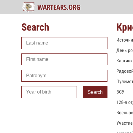
Search
Кри
Источни
День ро
Картинк
Рядово
Пулеме
ВСУ
Search
128-я о
Военно
Участие