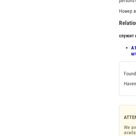
persons
Номер в
Relatio
служит 
А1
шт
Found 
Haven'
ATTE
We are
availa