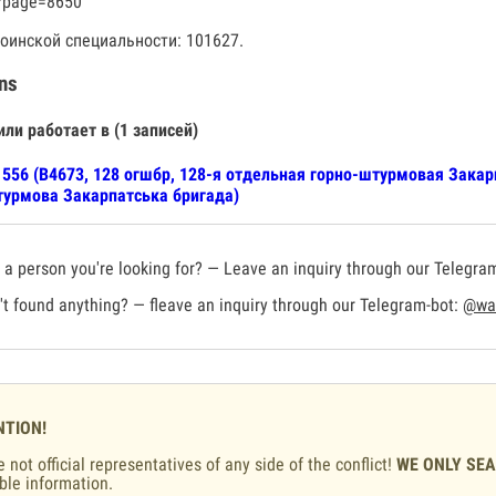
?page=8650
оинской специальности: 101627.
ns
или работает в (1 записей)
556 (В4673, 128 огшбр, 128-я отдельная горно-штурмовая Закар
урмова Закарпатська бригада)
a person you're looking for? — Leave an inquiry through our Telegra
t found anything? — fleave an inquiry through our Telegram-bot:
@war
NTION!
 not official representatives of any side of the conflict!
WE ONLY SE
ble information.