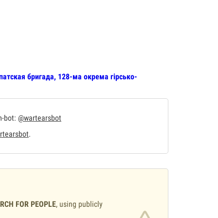
патская бригада, 128-ма окрема гірсько-
m-bot:
@wartearsbot
tearsbot
.
ARCH FOR PEOPLE
, using publicly