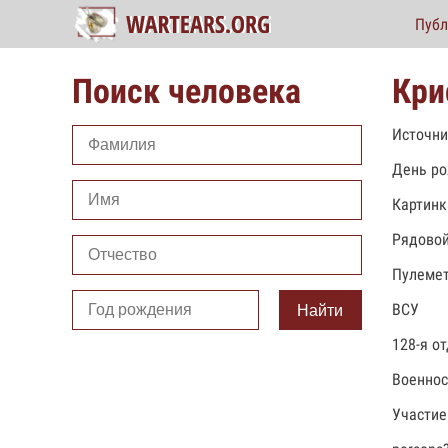
Публ
Поиск человека
Кри
Источни
День ро
Картинк
Рядово
Пулеме
ВСУ
Найти
128-я о
Военно
Участие