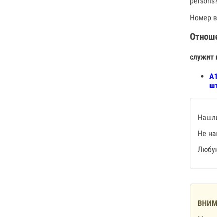
persons
Номер в
Отнош
служит 
А1
шт
Нашли
Не на
Любую
ВНИМ