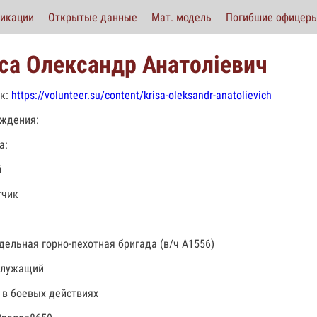
икации
Открытые данные
Мат. модель
Погибшие офицер
са Олександр Анатоліевич
к:
https://volunteer.su/content/krisa-oleksandr-anatolievich
ждения:
а:
й
тчик
тдельная горно-пехотная бригада (в/ч А1556)
служащий
 в боевых действиях