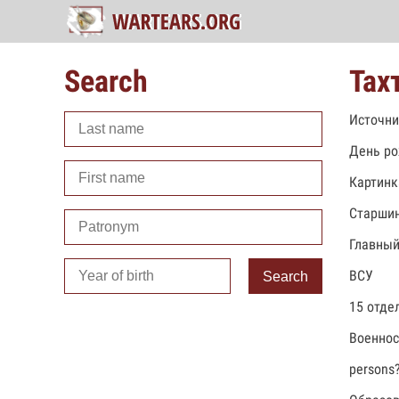
Search
Тах
Источни
День ро
Картинк
Старши
Главный
ВСУ
Search
15 отде
Военно
persons