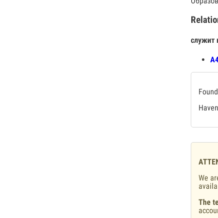
Образов
Relatio
служит 
А4
Found 
Haven'
ATTE
We are
availa
The te
accou