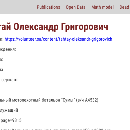
Publications
Open Data
Math model
Dead 
тай Олександр Григорович
к:
https://volunteer.su/content/tahtay-oleksandr-grigorovich
ждения:
а:
на
 сержант
льный мотопехотный батальон "Сумы" (в/ч А4532)
служащий
?page=9315