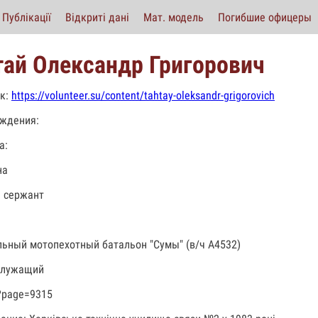
Публікації
Відкриті дані
Мат. модель
Погибшие офицеры
тай Олександр Григорович
к:
https://volunteer.su/content/tahtay-oleksandr-grigorovich
ждения:
а:
на
 сержант
льный мотопехотный батальон "Сумы" (в/ч А4532)
служащий
?page=9315