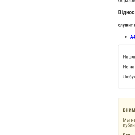
Образов
Віднос
служит 
А4
Нашли
Не на
Любую
ВНИМ
Мы не
публ