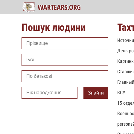
Пошук людини
Тах
Источни
День ро
Картинк
Старши
Главный
ВСУ
Знайти
15 отде
Военно
persons