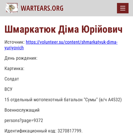
Шмаркатюк Діма Юрійович
Источник:
https://volunteer.su/content/shmarkatyuk-dima-
yuriyovich
День рождения:
Картинка:
Солдат
ВСУ
15 отдельный мотопехотный батальон "Сумы" (в/ч А4532)
Военнослужащий
persons?page=9372
Идентификационный код: 3270817799.