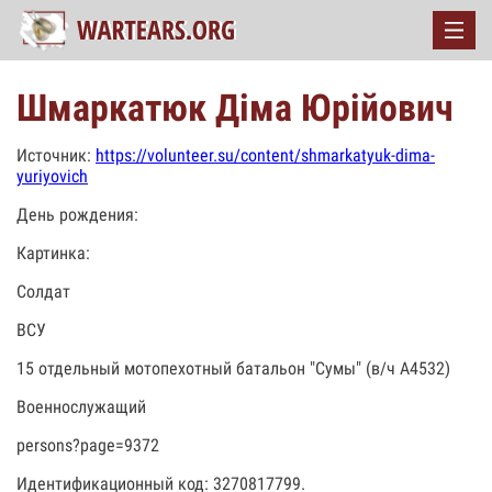
Шмаркатюк Діма Юрійович
Источник:
https://volunteer.su/content/shmarkatyuk-dima-
yuriyovich
День рождения:
Картинка:
Солдат
ВСУ
15 отдельный мотопехотный батальон "Сумы" (в/ч А4532)
Военнослужащий
persons?page=9372
Идентификационный код: 3270817799.