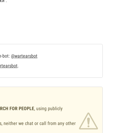
ки .
m-bot:
@wartearsbot
tearsbot
.
ARCH FOR PEOPLE
, using publicly
s, neither we chat or call from any other