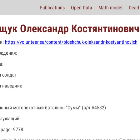
Publications
Open Data
Math model
Dead 
щук Олександр Костянтинович
к:
https://volunteer.su/content/bloshchuk-oleksandr-kostyantinovich
ждения:
а:
 солдат
 наводчик
льный мотопехотный батальон "Сумы" (в/ч А4532)
служащий
?page=9778