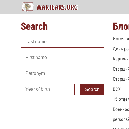
Search
Бло
Источни
День ро
Картинк
Старший
Старший
ВСУ
Search
15 отде
Военно
persons