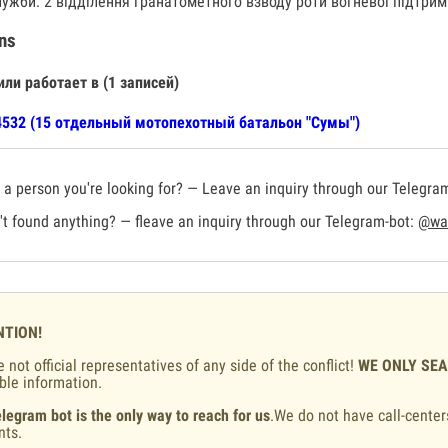
лужби: 2 відділення гранатометного взводу роти вогневої підтрим
ns
или работает в (1 записей)
532 (15 отдельный мотопехотный батальон "Сумы")
a person you're looking for? — Leave an inquiry through our Telegra
t found anything? — fleave an inquiry through our Telegram-bot:
@war
NTION!
 not official representatives of any side of the conflict!
WE ONLY SE
ble information.
legram bot is the only way to reach for us
.We do not have call-center
nts.