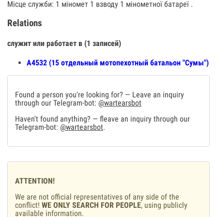
Місце служби: 1 міномет 1 взводу 1 мінометної батареї .
Relations
служит или работает в (1 записей)
А4532 (15 отдельный мотопехотный батальон "Сумы")
Found a person you're looking for? — Leave an inquiry
through our Telegram-bot:
@wartearsbot
Haven't found anything? — fleave an inquiry through our
Telegram-bot:
@wartearsbot
.
ATTENTION!
We are not official representatives of any side of the
conflict!
WE ONLY SEARCH FOR PEOPLE
, using publicly
available information.