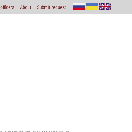
officers
About
Submit request