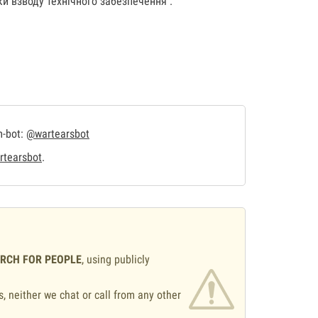
ки взводу технічного забезпечення .
m-bot:
@wartearsbot
tearsbot
.
ARCH FOR PEOPLE
, using publicly
s, neither we chat or call from any other