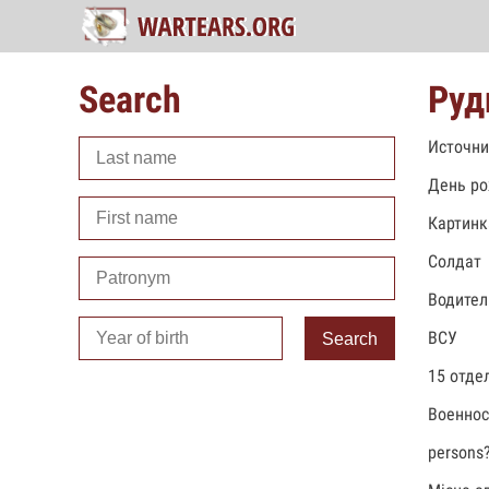
Search
Руд
Источни
День ро
Картинк
Солдат
Водител
ВСУ
Search
15 отде
Военно
persons