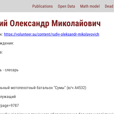
Publications
Open Data
Math model
Dead 
ий Олександр Миколайович
к:
https://volunteer.su/content/rudiy-oleksandr-mikolayovich
ждения:
а:
ь - слесарь
льный мотопехотный батальон "Сумы" (в/ч А4532)
служащий
?page=9787