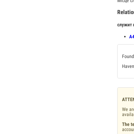
Місце с
Relatio
служит 
А4
Found 
Haven'
ATTE
We are
availa
The te
accou