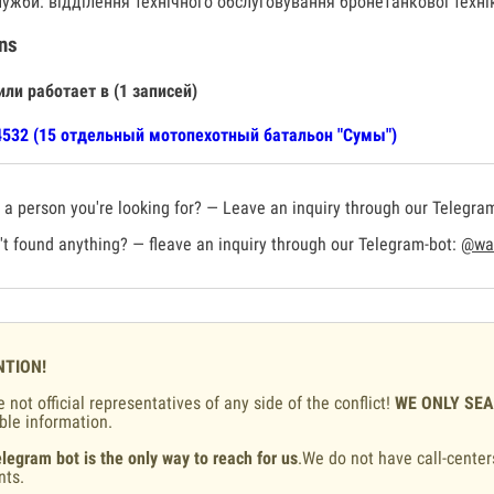
лужби: відділення технічного обслуговування бронетанкової техні
ns
или работает в (1 записей)
532 (15 отдельный мотопехотный батальон "Сумы")
a person you're looking for? — Leave an inquiry through our Telegra
t found anything? — fleave an inquiry through our Telegram-bot:
@war
NTION!
 not official representatives of any side of the conflict!
WE ONLY SE
ble information.
legram bot is the only way to reach for us
.We do not have call-center
nts.