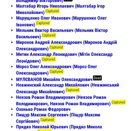
Володимир Вікторович)
Малтабар Игорь Николаевич (Малтабар Ігор
Captured
Миколайович)
Марущенко Олег Иванович (Марушенко Олег
Captured
Іванович)
Мельник Виктор Васильевич (Мельник Віктор
Captured
Васильович)
Миронов Андрей Александрович (Миронов Андрій
Captured
Олександрович)
Митин Александр Леонидович (Мітін Олександр
Captured
Леонідович)
Мороз Олег Александрович (Мороз Олег
Captured
Олександрович)
Dead
МУЛЄВАНОВ Михайло Олександрович
Невжинский Александр Михайлович (Невжинський
Captured
Олександр Михайлович)
Неязов Роман Владимирович (Неязов Роман
Captured
Володимирович, Ниязов Роман Владимирович)
Охонько Роман Федорович
Пищур Максим Сергеевич (Піщур Максим
Captured
Сергійович)
Прядко Николай Юрьевич (Прядко Микола