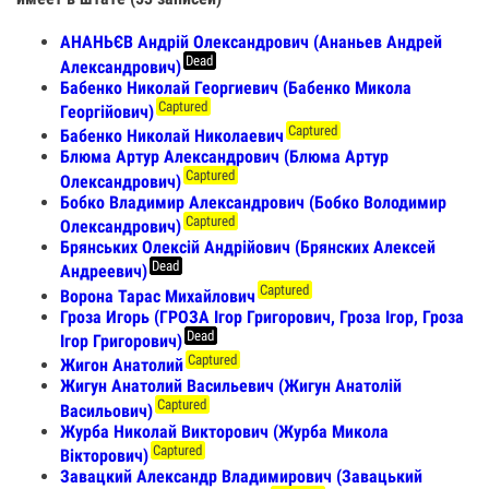
АНАНЬЄВ Андрій Олександрович (Ананьев Андрей
Dead
Александрович)
Бабенко Николай Георгиевич (Бабенко Микола
Captured
Георгійович)
Captured
Бабенко Николай Николаевич
Блюма Артур Александрович (Блюма Артур
Captured
Олександрович)
Бобко Владимир Александрович (Бобко Володимир
Captured
Олександрович)
Брянських Олексій Андрійович (Брянских Алексей
Dead
Андреевич)
Captured
Ворона Тарас Михайлович
Гроза Игорь (ГРОЗА Ігор Григорович, Гроза Ігор, Гроза
Dead
Ігор Григорович)
Captured
Жигон Анатолий
Жигун Анатолий Васильевич (Жигун Анатолій
Captured
Васильович)
Журба Николай Викторович (Журба Микола
Captured
Вікторович)
Завацкий Александр Владимирович (Завацький