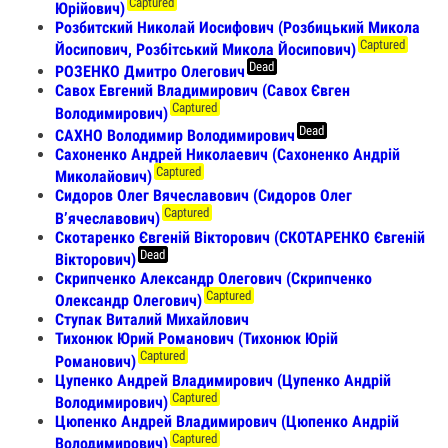
Captured
Юрійович)
Розбитский Николай Иосифович (Розбицький Микола
Captured
Йосипович, Розбітський Микола Йосипович)
Dead
РОЗЕНКО Дмитро Олегович
Савох Евгений Владимирович (Савох Євген
Captured
Володимирович)
Dead
САХНО Володимир Володимирович
Сахоненко Андрей Николаевич (Сахоненко Андрій
Captured
Миколайович)
Сидоров Олег Вячеславович (Сидоров Олег
Captured
Вʼячеславович)
Скотаренко Євгеній Вікторович (СКОТАРЕНКО Євгеній
Dead
Вікторович)
Скрипченко Александр Олегович (Скрипченко
Captured
Олександр Олегович)
Ступак Виталий Михайлович
Тихонюк Юрий Романович (Тихонюк Юрій
Captured
Романович)
Цупенко Андрей Владимирович (Цупенко Андрій
Captured
Володимирович)
Цюпенко Андрей Владимирович (Цюпенко Андрій
Captured
Володимирович)