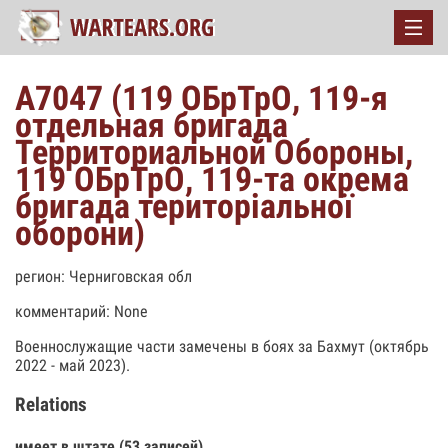
А7047 (119 ОБрТрО, 119-я
отдельная бригада
Территориальной Обороны,
119 ОБрТрО, 119-та окрема
бригада територіальної
оборони)
регион: Черниговская обл
комментарий: None
Военнослужащие части замечены в боях за Бахмут (октябрь
2022 - май 2023).
Relations
имеет в штате (53 записей)