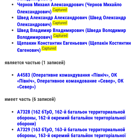
Чернов Михаил Александрович (Чернов Михайло
Captured
Олександрович)
Швед Александр Александрович (Швед Олександр
Captured
Олександрович)
Швед Владимир Владимирович (Шведа Володимир
Captured
Володимирович)
Щепакин Константин Евгеньевич (Щепакін Костянтин
Captured
Євгенович)
является частью (1 записей)
А4583 (Оперативне командування «Північ», ОК
«Північ», Оперативное командование «Север», ОК
«Север»)
имеет часть (6 записей)
А7328 (162 бТрО, 162-й батальон территориальной
обороны, 162-й окремий батальйон територіальної
оборони)
А7329 (163 бТрО, 163-й батальон территориальной
обороны, 163-й окремий батальйон територіальної