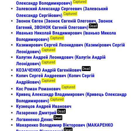
Captured
Олександр Володимирович)
Залевский Александр Сергеевич (Залевський
Captured
Олександр Сергійович)
Звонок Євген (Звонок Євгеній Олегович, Звонок
Dead
Евгений, ЗВОНОК Євгеній Олегович)
Иванько Николай Владимирович (Іванько Микола
Captured
Володимирович)
Казимирович Сергей Леонидович (Казимірович Сергій
Captured
Леонідович)
Калугин Андрей Леонидович (Калугін Андрій
Captured
Леонідович)
Dead
КОЗАЧЕНКО Андрій Євгенійович
Копич Сергей Андреевич (Копич Сергій
Captured
Андрійович)
Captured
Кос Роман Романович
Кривец Александр Владимирович (Кривець Олександр
Captured
Володимирович)
Кузнецов Андрей Иванович
Dead
Лазаренко Дмитрий
Dead
Логвиненко Денис
Макаренко Володимир Вікторович (МАКАРЕНКО
Dead