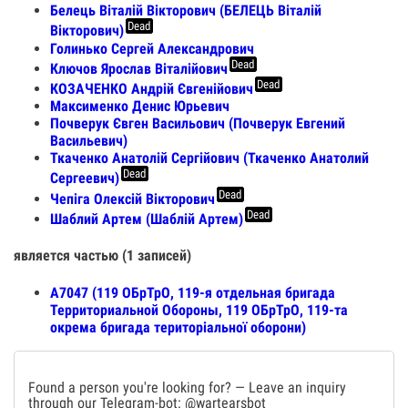
Белець Віталій Вікторович (БЕЛЕЦЬ Віталій
Dead
Вікторович)
Голинько Сергей Александрович
Dead
Ключов Ярослав Віталійович
Dead
КОЗАЧЕНКО Андрій Євгенійович
Максименко Денис Юрьевич
Почверук Євген Васильович (Почверук Евгений
Васильевич)
Ткаченко Анатолій Сергійович (Ткаченко Анатолий
Dead
Сергеевич)
Dead
Чепіга Олексій Вікторович
Dead
Шаблий Артем (Шаблiй Артем)
является частью (1 записей)
А7047 (119 ОБрТрО, 119-я отдельная бригада
Территориальной Обороны, 119 ОБрТрО, 119-та
окрема бригада територіальної оборони)
Found a person you're looking for? — Leave an inquiry
through our Telegram-bot:
@wartearsbot