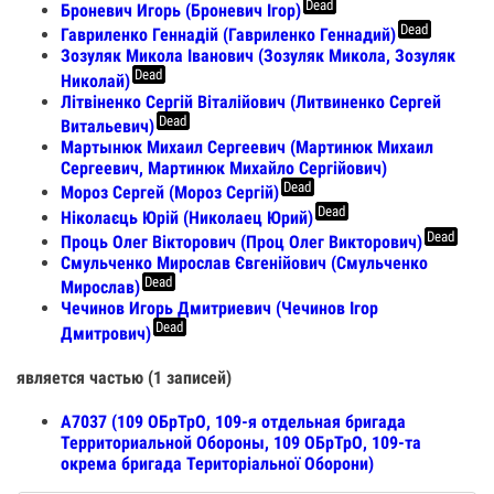
Dead
Броневич Игорь (Броневич Ігор)
Dead
Гавриленко Геннадій (Гавриленко Геннадий)
Зозуляк Микола Іванович (Зозуляк Микола, Зозуляк
Dead
Николай)
Літвіненко Сергій Віталійович (Литвиненко Сергей
Dead
Витальевич)
Мартынюк Михаил Сергеевич (Мартинюк Михаил
Сергеевич, Мартинюк Михайло Сергійович)
Dead
Мороз Сергей (Мороз Сергій)
Dead
Ніколаєць Юрій (Николаец Юрий)
Dead
Проць Олег Вікторович (Проц Олег Викторович)
Смульченко Мирослав Євгенійович (Смульченко
Dead
Мирослав)
Чечинов Игорь Дмитриевич (Чечинов Ігор
Dead
Дмитрович)
является частью (1 записей)
А7037 (109 ОБрТрО, 109-я отдельная бригада
Территориальной Обороны, 109 ОБрТрО, 109-та
окрема бригада Територіальної Оборони)