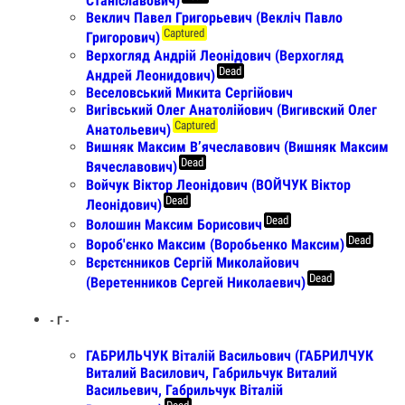
Станіславович)
Веклич Павел Григорьевич (Векліч Павло
Captured
Григорович)
Верхогляд Андрій Леонідович (Верхогляд
Dead
Андрей Леонидович)
Веселовський Микита Сергійович
Вигівський Олег Анатолійович (Вигивский Олег
Captured
Анатольевич)
Вишняк Максим В’ячеславович (Вишняк Максим
Dead
Вячеславович)
Войчук Віктор Леонідович (ВОЙЧУК Віктор
Dead
Леонідович)
Dead
Волошин Максим Борисович
Dead
Вороб'єнко Максим (Воробьенко Максим)
Вєрєтєнников Сергій Миколайович
Dead
(Веретенников Сергей Николаевич)
- Г -
ГАБРИЛЬЧУК Віталій Васильович (ГАБРИЛЧУК
Виталий Василович, Габрильчук Виталий
Васильевич, Габрильчук Віталій