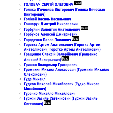
Dead
ГОЛОВАЧ СЕРГІЙ ОЛЕГОВИЧ
Голяка В'ячеслав Вікторович (Голяка Вячеслав
Викторович)
Голіней Василь Васильович
Гончарук Дмитрий Николаевич
Dead
Горбулин Валентин Анатольевич
Горбунов Алексей Дмитриевич
Dead
Городенко Павло Павлович
Горстка Артем Анатольевич (Горстка Артем
Анатолійович, Горстко Артем Анатолійович)
Гращенко Олексій Валерійович (Гращенко
Dead
Алексей Валерьевич)
Гришко Володимир Григорович
Громихин Михаил Алексеевич (Громихін Михайло
Олексійович)
Гудз Михаил
Гудков Николай Михайлович (Гудко Микола
Михайлович)
Гуренко Михайло Михайлович
Гуржій Василь Євгенійович (Гуржій Василь
Dead
Євгенович)