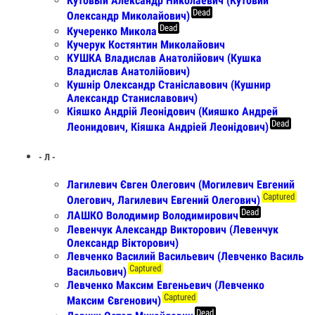
Кутовый Александр Николаевич (Кутовий
Dead
Олександр Миколайович)
Dead
Кучеренко Микола
Кучерук Костянтин Миколайович
КУШКА Владислав Анатолійович (Кушка
Владислав Анатолійович)
Кушнір Олександр Станіславович (Кушнир
Александр Станиславович)
Кіяшко Андрій Леонідович (Кияшко Андрей
Dead
Леонидович, Кіяшка Андріей Леонідович)
- Л -
Лагилевич Євген Олегович (Могилевич Евгений
Captured
Олегович, Лагилевич Евгений Олегович)
Dead
ЛАШКО Володимир Володимирович
Левенчук Александр Викторович (Левенчук
Олександр Вікторович)
Левченко Василий Васильевич (Левченко Василь
Captured
Васильович)
Левченко Максим Евгеньевич (Левченко
Captured
Максим Євгенович)
Dead