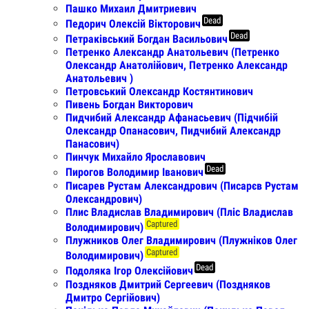
Пашко Михаил Дмитриевич
Dead
Педорич Олексій Вікторович
Dead
Петраківський Богдан Васильович
Петренко Александр Анатольевич (Петренко
Олександр Анатолійович, Петренко Александр
Анатольевич )
Петровський Олександр Костянтинович
Пивень Богдан Викторович
Пидчибий Александр Афанасьевич (Підчибій
Олександр Опанасович, Пидчибий Александр
Панасович)
Пинчук Михайло Ярославович
Dead
Пирогов Володимир Іванович
Писарев Рустам Александрович (Писарєв Рустам
Олександрович)
Плис Владислав Владимирович (Пліс Владислав
Captured
Володимирович)
Плужников Олег Владимирович (Плужніков Олег
Captured
Володимирович)
Dead
Подоляка Ігор Олексійович
Поздняков Дмитрий Сергеевич (Поздняков
Дмитро Сергiйович)