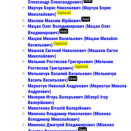
Dead
Олександр Олександрович)
Марчук Борис Николаевич (Марчук Борис
Captured
Миколайович)
Dead
Маслюк Максим Юрійович
Мацан Олег Володимирович (Мацан Олег
Dead
Владимирович)
Мацюк Михаил Васильевич (Мацюк Михайло
Captured
Васильович)
Машков Евгений Николаевич (Машков Євген
Миколайович)
Мельник Ростислав Григорьевич (Мельник
Captured
Ростислав Григорович)
Мельничук Василий Васильевич (Мельничук
Dead
Василь Васильович)
Меркотун Николай Андреевич (Меркотун Микола
Андреєвич)
Мизерия Игорь Валерьевич (Мізерії Ігор
Валерійович)
Микитенко Віталій Валерійович
Миненко Владимир Николаевич (Міненко
Володимир Миколайович)
Миненко Дмитрий Владимирович (Міненко
Dead