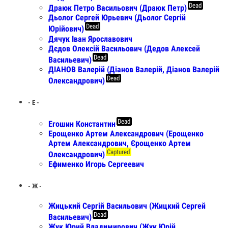
Dead
Драюк Петро Васильович (Драюк Петр)
Дьолог Сергей Юрьевич (Дьолог Сергій
Dead
Юрійович)
Дячук Іван Ярославович
Дєдов Олексій Васильович (Дедов Алексей
Dead
Васильевич)
ДІАНОВ Валерій (Діанов Валерій, Діанов Валерій
Dead
Олександрович)
- Е -
Dead
Егошин Константин
Ерощенко Артем Александрович (Ерощенко
Артем Александрович, Єрощенко Артем
Captured
Олександрович)
Ефименко Игорь Сергеевич
- Ж -
Жицький Сергій Васильович (Жицкий Сергей
Dead
Васильевич)
Жук Юрий Владимирович (Жук Юрій