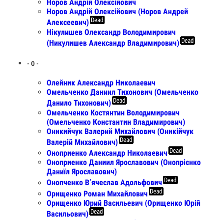
Норов Андрій Олексійович
Норов Андрій Олексійович (Норов Андрей
Dead
Алексеевич)
Нікулишев Олександр Володимирович
Dead
(Никулишев Александр Владимирович)
- О -
Олейник Александр Николаевич
Омельченко Даниил Тихонович (Омельченко
Dead
Данило Тихонович)
Омельченко Костянтин Володимирович
(Омельченко Константин Владимирович)
Оникийчук Валерий Михайлович (Оникійчук
Dead
Валерій Михайлович)
Dead
Оноприенко Александр Николаевич
Оноприенко Даниил Ярославович (Онопрієнко
Даниїл Ярославович)
Dead
Онопченко В’ячеслав Адольфович
Dead
Орищенко Роман Михайлович
Орищенко Юрий Васильевич (Орищенко Юрій
Dead
Васильович)