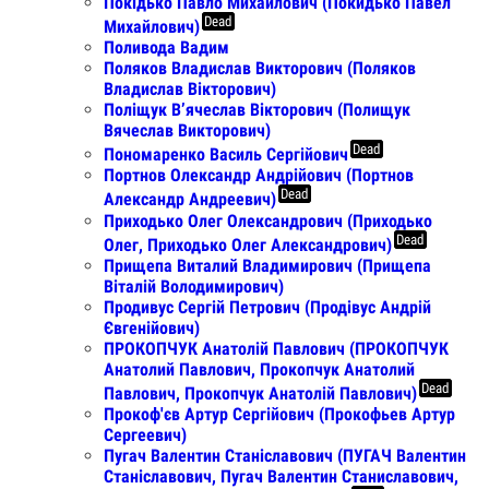
Покідько Павло Михайлович (Покидько Павел
Dead
Михайлович)
Поливода Вадим
Поляков Владислав Викторович (Поляков
Владислав Вікторович)
Поліщук В’ячеслав Вікторович (Полищук
Вячеслав Викторович)
Dead
Пономаренко Василь Сергійович
Портнов Олександр Андрійович (Портнов
Dead
Александр Андреевич)
Приходько Олег Олександрович (Приходько
Dead
Олег, Приходько Олег Александрович)
Прищепа Виталий Владимирович (Прищепа
Віталій Володимирович)
Продивус Сергій Петрович (Продівус Андрій
Євгенійович)
ПРОКОПЧУК Анатолій Павлович (ПРОКОПЧУК
Анатолий Павлович, Прокопчук Анатолий
Dead
Павлович, Прокопчук Анатолій Павлович)
Прокоф'єв Артур Сергiйович (Прокофьев Артур
Сергеевич)
Пугач Валентин Станіславович (ПУГАЧ Валентин
Станіславович, Пугач Валентин Станиславович,