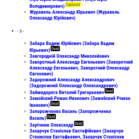
Captured
Володимирович)
Журавель Александр Юрьевич (Журавель
Олександр Юрійович)
- З -
Забара Вадим Юрійович (Забара Вадим
Dead
Юрьевич)
Завгородній Олександр Миколайович
Заворотный Александр Евгеньевич (Заворотний
Александр Евгеньевич, Заворотний Олександр
Євгенович)
Задорожний Александр Александрович
(Задорожний Олександр Олександрович)
Dead
Займидорога Виталий Григорьевич
Замойский Роман Иванович (Замойский Роман
Dead
Іванович)
Запорожченко Василь (Запорожченко
Dead
Василь)
Dead
Зарічнюк Олександр
Захарчук Станіслав Євстафійович (Захарчук
Станислав Евстафьевич, Захарчук Станіслав