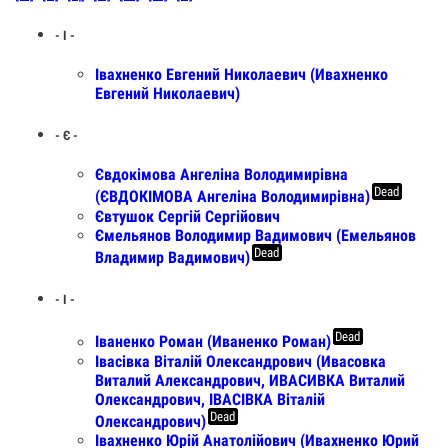
- I -
Iвахненко Евгений Николаевич (Ивахненко
Евгений Николаевич)
- Є -
Євдокімова Ангеліна Володимирівна
Dead
(ЄВДОКІМОВА Ангеліна Володимирівна)
Євтушок Сергій Сергійович
Ємельянов Володимир Вадимович (Емельянов
Dead
Владимир Вадимович)
- І -
Dead
Іваненко Роман (Иваненко Роман)
Івасівка Віталій Олександрович (Ивасовка
Виталий Александрович, ИВАСИВКА Виталий
Олександрович, ІВАСІВКА Віталій
Dead
Олександрович)
Івахненко Юрій Анатолійович (Ивахненко Юрий