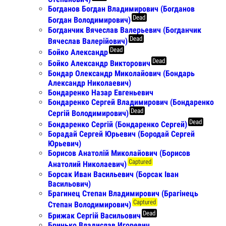
Богданов Богдан Владимирович (Богданов
Dead
Богдан Володимирович)
Богданчик Вячеслав Валерьевич (Богданчик
Dead
Вячеслав Валерійович)
Dead
Бойко Александр
Dead
Бойко Александр Викторович
Бондар Олександр Миколайович (Бондарь
Александр Николаевич)
Бондаренко Назар Евгеньевич
Бондаренко Сергей Владимирович (Бондаренко
Dead
Сергій Володимирович)
Dead
Бондаренко Сергій (Бондаренко Сергей)
Борадай Сергей Юрьевич (Бородай Сергей
Юрьевич)
Борисов Анатолій Миколайович (Борисов
Captured
Анатолий Николаевич)
Борсак Иван Васильевич (Борсак Іван
Васильович)
Брагинец Степан Владимирович (Брагінець
Captured
Степан Володимирович)
Dead
Брижак Сергій Васильович
Бринько Владислав Игоревич