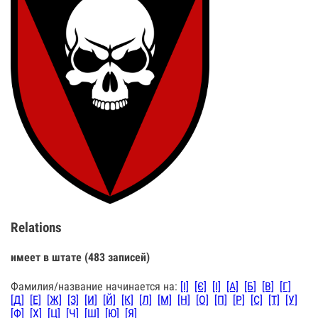
Relations
имеет в штате (483 записей)
Фамилия/название начинается на:
[I]
[Є]
[І]
[А]
[Б]
[В]
[Г]
[Д]
[Е]
[Ж]
[З]
[И]
[Й]
[К]
[Л]
[М]
[Н]
[О]
[П]
[Р]
[С]
[Т]
[У]
[Ф]
[Х]
[Ц]
[Ч]
[Ш]
[Ю]
[Я]