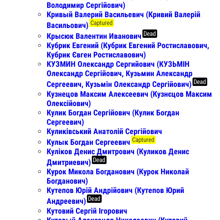
Володимир Сергійович)
Кривый Валерий Васильевич (Кривий Валерій
Captured
Васильович)
Dead
Крысюк Валентин Иванович
Кубрик Евгений (Кубрик Евгений Ростиславович,
Кубрик Євген Ростиславович)
КУЗМИН Олександр Сергийович (КУЗЬМІН
Олександр Сергійович, Кузьмин Александр
Dead
Сергеевич, Кузьмін Олександр Сергійович)
Кузнецов Максим Алексеевич (Кузнєцов Максим
Олексійович)
Кулик Богдан Сергійович (Кулик Богдан
Сергеевич)
Куликівський Анатолій Сергійович
Captured
Кулык Богдан Сергеевич
Куліков Денис Дмитрович (Куликов Денис
Dead
Дмитриевич)
Курок Микола Богданович (Курок Николай
Богданович)
Кутепов Юрій Андрійович (Кутепов Юрий
Dead
Андреевич)
Кутовий Сергій Ігорович