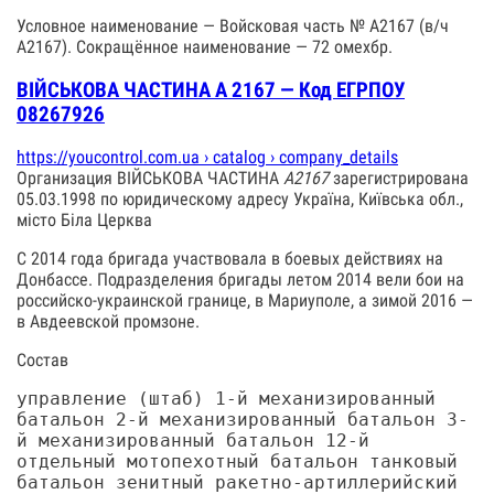
Условное наименование — Войсковая часть № А2167 (в/ч
А2167). Сокращённое наименование — 72 омехбр.
ВІЙСЬКОВА ЧАСТИНА А 2167 — Код ЕГРПОУ
08267926
https://youcontrol.com.ua › catalog › company_details
Организация ВІЙСЬКОВА ЧАСТИНА
А2167
зарегистрирована
05.03.1998 по юридическому адресу Україна, Київська обл.,
місто Біла Церква
С 2014 года бригада участвовала в боевых действиях на
Донбассе. Подразделения бригады летом 2014 вели бои на
российско-украинской границе, в Мариуполе, а зимой 2016 —
в Авдеевской промзоне.
Состав
управление (штаб) 1-й механизированный
батальон 2-й механизированный батальон 3-
й механизированный батальон 12-й
отдельный мотопехотный батальон танковый
батальон зенитный ракетно-артиллерийский