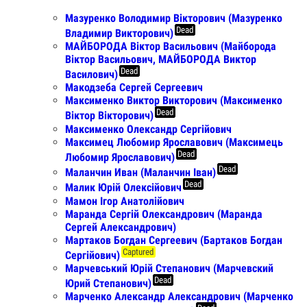
Мазуренко Володимир Вікторович (Мазуренко
Dead
Владимир Викторович)
МАЙБОРОДА Віктор Васильович (Майборода
Віктор Васильович, МАЙБОРОДА Виктор
Dead
Василович)
Макодзеба Сергей Сергеевич
Максименко Виктор Викторович (Максименко
Dead
Віктор Вікторович)
Максименко Олександр Сергійович
Максимец Любомир Ярославович (Максимець
Dead
Любомир Ярославович)
Dead
Маланчин Иван (Маланчин Іван)
Dead
Малик Юрій Олексійович
Мамон Ігор Анатолійович
Маранда Сергій Олександрович (Маранда
Сергей Александрович)
Мартаков Богдан Сергеевич (Бартаков Богдан
Captured
Сергійович)
Марчевський Юрій Степанович (Марчевский
Dead
Юрий Степанович)
Марченко Александр Александрович (Марченко