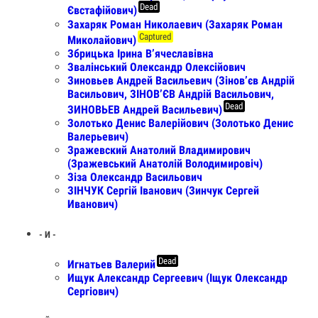
Dead
Євстафійович)
Захаряк Роман Николаевич (Захаряк Роман
Captured
Миколайович)
Збрицька Ірина В’ячеславівна
Звалінський Олександр Олексійович
Зиновьев Андрей Васильевич (Зінов’єв Андрій
Васильович, ЗІНОВ’ЄВ Андрій Васильович,
Dead
ЗИНОВЬЕВ Андрей Васильевич)
Золотько Денис Валерійович (Золотько Денис
Валерьевич)
Зражевский Анатолий Владимирович
(Зражевський Анатолiй Володимировiч)
Зіза Олександр Васильович
ЗІНЧУК Сергій Іванович (Зинчук Сергей
Иванович)
- И -
Dead
Игнатьев Валерий
Ищук Александр Сергеевич (Іщук Олександр
Сергіович)