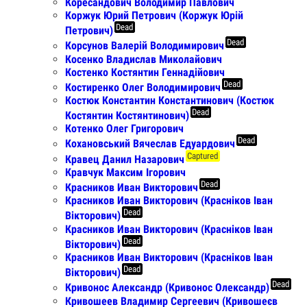
Коресандович Володимир Павлович
Коржук Юрий Петрович (Коржук Юрій
Dead
Петрович)
Dead
Корсунов Валерій Володимирович
Косенко Владислав Миколайович
Костенко Костянтин Геннадійович
Dead
Костиренко Олег Володимирович
Костюк Константин Константинович (Костюк
Dead
Костянтин Костянтинович)
Котенко Олег Григорович
Dead
Кохановський Вячеслав Едуардович
Captured
Кравец Данил Назарович
Кравчук Максим Ігорович
Dead
Красников Иван Викторович
Красников Иван Викторович (Красніков Іван
Dead
Вікторович)
Красников Иван Викторович (Красніков Іван
Dead
Вікторович)
Красников Иван Викторович (Красніков Іван
Dead
Вікторович)
Dead
Кривонос Александр (Кривонос Олександр)
Кривошеев Владимир Сергеевич (Кривошеєв