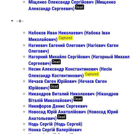
Міщенко Олександр Сергійович (Мищенко
Dead
Александр Сергеевич)
- Н -
Набоков Иван Николаевич (Набока Іван
Captured
Миколайович)
Нагиевич Евгений Олегович (Нагієвич Євген
Олегович)
Нагорний Михайло Сергійович (Нагорный Михаил
Dead
Сергеевич)
Несин Александр Константинович (Несін
Captured
Олександр Костянтинович)
Нечаєв Євген Юрійович (Нечаєв Євген
Dead
Юрійович)
Никандров Виталий Николаевич (Нікандров
Dead
Віталій Миколайович)
Никифоров Денис Сергеевич
Новосад Юрій Анатолійович (Новосад Юрий
Dead
Анатольевич)
Нодь Сергiй (Нодь Сергей)
Нонка Сергій Валерійович