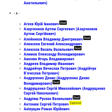
Анатольевич)
- А -
Dead
Агеєв Юрій Іванович
Азарченков Артем Сергеевич (Азарченков
Артем Сергійович)
Dead
Алейников Владимир Дмитриевич
Алексеев Евгений Александрович
Dead
Алексєєв Василь Васильович
Алимов Олександр Волоидмирович
Амелин Игорь Владимирович
Андреев Владимир Иванович
Андрейчук Вячеслав Петрович (Андрійчук
Вʼячеслав Петрович)
Андрусенко Денис (Андрусенко Денис
Dead
Володимирович)
Андрущенко Сергій Миколайович (Андрущенко
Сергей Николаевич)
Dead
Андріяш Руслан Васильович
Captured
Антонюк Сергей Петрович
Анікущин Роман Юрійович