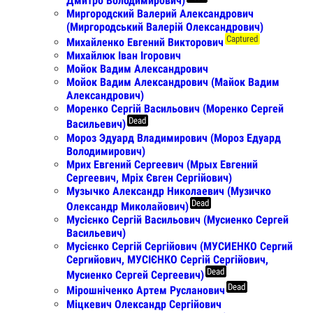
Дмитро Володимирович)
Миргородский Валерий Александрович
(Миргородський Валерій Олександрович)
Captured
Михайленко Евгений Викторович
Михайлюк Іван Ігорович
Мойок Вадим Александрович
Мойок Вадим Александрович (Майок Вадим
Александрович)
Моренко Cергій Васильович (Моренко Сергей
Dead
Васильевич)
Мороз Эдуард Владимирович (Мороз Едуард
Володимирович)
Мрих Евгений Сергеевич (Мрых Евгений
Сергеевич, Мріх Євген Сергійович)
Музычко Александр Николаевич (Музичко
Dead
Олександр Миколайович)
Мусієнко Сергій Васильович (Мусиенко Сергей
Васильевич)
Мусієнко Сергій Сергійович (МУСИЕНКО Сергий
Сергийович, МУСІЄНКО Сергій Сергійович,
Dead
Мусиенко Сергей Сергеевич)
Dead
Мірошніченко Артем Русланович
Міцкевич Олександр Сергійович