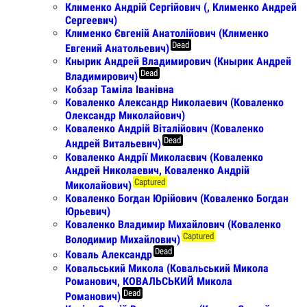
Клименко Андрій Сергійович (, Клименко Андрей
Сергеевич)
Клименко Євгеній Анатолійович (Клименко
Dead
Евгений Анатольевич)
Кнырик Андрей Владимирович (Кнырик Андрей
Dead
Владимирович)
Кобзар Таміла Іванівна
Коваленко Александр Николаевич (Коваленко
Олександр Миколайович)
Коваленко Андрій Віталійович (Коваленко
Dead
Андрей Витальевич)
Коваленко Андрії Миколаєвич (Коваленко
Андрей Николаевич, Коваленко Андрiй
Captured
Миколайович)
Коваленко Богдан Юрійович (Коваленко Богдан
Юрьевич)
Коваленко Владимир Михайлович (Коваленко
Captured
Володимир Михайлович)
Dead
Коваль Александр
Ковальський Микола (Ковальський Микола
Романович, КОВАЛЬСЬКИЙ Микола
Dead
Романович)