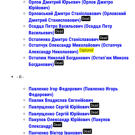
Орлов Дмитрий Юрьевич (Орлов Дмитро
Юрійович)
Орловський Дмитро Станіславович (Орловский
Dead
Дмитрий Станиславович)
Осадца Петро Васильович (Осадца Петр
Dead
Васильевич)
Dead
Остапенко Дмитро Станіславович
Остапчук Олександр Миколайович (Остапчук
Captured
Александр Николаевич)
Остапюк Николай Богданович (Остап’юк Микола
Dead
Богданович)
- П -
Павленко Ігор Федорович (Павленко Игорь
Федорович)
Павлик Владислав Євгенійович
Dead
Павлущенко Сергій Юрійович
Dead
Павлущенко Сергій Юрійович
Пакулов Олександр Юрійович (Пакулов
Dead
Олександр)
Dead
Панченко Віктор Іванович