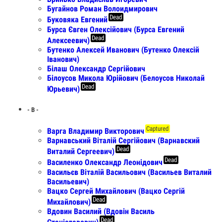
Бугайнов Роман Волоидмирович
Dead
Буковяка Евгений
Бурса Євген Олексійович (Бурса Евгений
Dead
Алексеевич)
Бутенко Алексей Иванович (Бутенко Олексiй
Iванович)
Білаш Олександр Сергійович
Білоусов Микола Юрійович (Белоусов Николай
Dead
Юрьевич)
- В -
Captured
Варга Владимир Викторович
Варнавський Віталій Сергійович (Варнавский
Dead
Виталий Сергеевич)
Dead
Василенко Олександр Леонідович
Васильєв Віталій Васильович (Васильев Виталий
Васильевич)
Вацко Сергей Михайлович (Вацко Сергій
Dead
Михайлович)
Вдовин Василий (Вдовін Василь
Dead