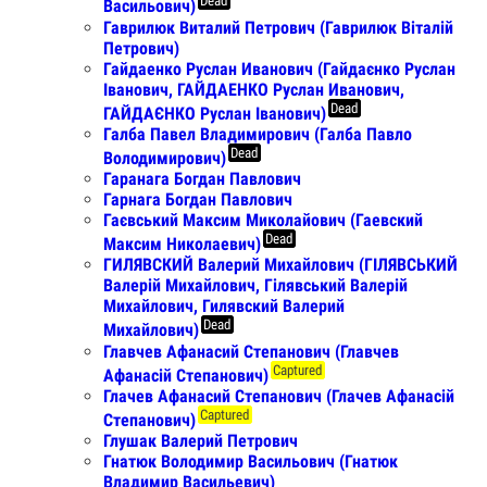
Dead
Васильович)
Гаврилюк Виталий Петрович (Гаврилюк Віталій
Петрович)
Гайдаенко Руслан Иванович (Гайдаєнко Руслан
Іванович, ГАЙДАЕНКО Руслан Иванович,
Dead
ГАЙДАЄНКО Руслан Іванович)
Галба Павел Владимирович (Галба Павло
Dead
Володимирович)
Гаранага Богдан Павлович
Гарнага Богдан Павлович
Гаєвський Максим Миколайович (Гаевский
Dead
Максим Николаевич)
ГИЛЯВСКИЙ Валерий Михайлович (ГІЛЯВСЬКИЙ
Валерій Михайлович, Гілявський Валерій
Михайлович, Гилявский Валерий
Dead
Михайлович)
Главчев Афанасий Степанович (Главчев
Captured
Афанасій Степанович)
Глачев Афанасий Степанович (Глачев Афанасій
Captured
Степанович)
Глушак Валерий Петрович
Гнатюк Володимир Васильович (Гнатюк
Владимир Васильевич)