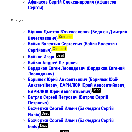
Афанасов Сергій Олександрович (Афанасов
Сергей)
- Б -
Бiднюк Дмитро В'ячеславович (Беднюк Дмитрий
Captured
Вячеславович)
Бабик Валентин Сергеевич (Бабик Валентин
Captured
Сергійович)
Dead
Бабков Игорь
Бабын Андрей Петрович
Бардаков Евген Леонидович (Бардаков Евгений
Леонидович)
Барилюк Юрий Авксентьевич (Барилюк Юрій
Авксентійович, БАРИЛЮК Юрий Авксентийович,
Dead
БАРИЛЮК Юрій Авксентійович)
Батряк Сергей Петрович (Батряк Сергій
Петрович)
Бахчеджи Сергей Ильич (Бахчеджи Сергiй
Dead
Иллiч)
Бахчеджи Сергей Ильич (Бахчеджи Сергій
Dead
Ілліч)