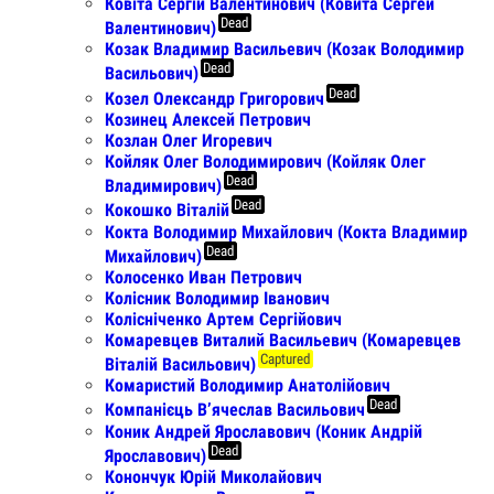
Ковіта Сергій Валентинович (Ковита Сергей
Dead
Валентинович)
Козак Владимир Васильевич (Козак Володимир
Dead
Васильович)
Dead
Козел Олександр Григорович
Козинец Алексей Петрович
Козлан Олег Игоревич
Койляк Олег Володимирович (Койляк Олег
Dead
Владимирович)
Dead
Кокошко Віталій
Кокта Володимир Михайлович (Кокта Владимир
Dead
Михайлович)
Колосенко Иван Петрович
Колісник Володимир Іванович
Колісніченко Артем Сергійович
Комаревцев Виталий Васильевич (Комаревцев
Captured
Віталій Васильович)
Комаристий Володимир Анатолійович
Dead
Компанієць Вʼячеслав Васильович
Коник Андрей Ярославович (Коник Андрій
Dead
Ярославович)
Конончук Юрій Миколайович