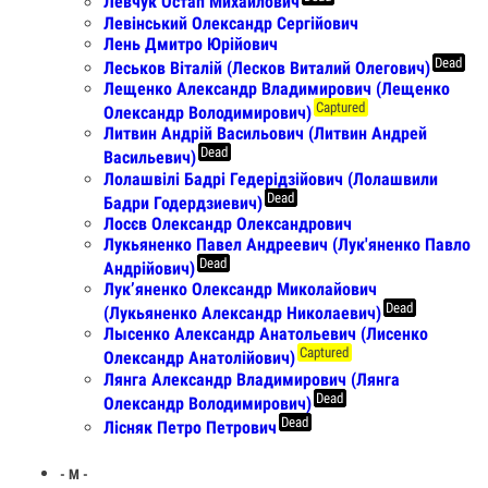
Левчук Остап Михайлович
Левінський Олександр Сергійович
Лень Дмитро Юрійович
Dead
Леськов Віталій (Лесков Виталий Олегович)
Лещенко Александр Владимирович (Лещенко
Captured
Олександр Володимирович)
Литвин Андрій Васильович (Литвин Андрей
Dead
Васильевич)
Лолашвілі Бадрі Гедерідзійович (Лолашвили
Dead
Бадри Годердзиевич)
Лосєв Олександр Олександрович
Лукьяненко Павел Андреевич (Лук'яненко Павло
Dead
Андрійович)
Лук’яненко Олександр Миколайович
Dead
(Лукьяненко Александр Николаевич)
Лысенко Александр Анатольевич (Лисенко
Captured
Олександр Анатолійович)
Лянга Александр Владимирович (Лянга
Dead
Олександр Володимирович)
Dead
Лісняк Петро Петрович
- М -