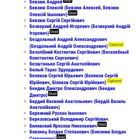
Dead
Бевзюк Андрей
Бевзюк Олексій (Бевзюк Алексей, Бевзюк
Dead
Олексій Іванович)
Бевзюк Сергій Сергійович
Безверхий Андрей Игоревич (Безверхий Андрій
Dead
Ігорович)
Бездольный Андрей Александрович
Captured
(Бездольний Андрій Олександрович)
Безхлібний Костянтин Сергійович (Бесхлебный
Константин Сергеевич)
Безштанько Сергій Анатолійович
Белый Тарас Эдуардович
Беляков Сергей Юрьевич (Бєляков Сергій
Captured
Юрійович, Біляков Сергій Юрійович)
Бендик Дмитро Олександрович (Бендик
Dead
Дмитро)
Бердий Василий Анатольевич (Бердій Василь
Анатолійович)
Бережний Руслан Іванович
Березовський Володимир Сергійович
Dead
Билявский Ярослав Николаевич
Близнец Богдан Степанович (Близнюк Богдан
Dead
Степанович)