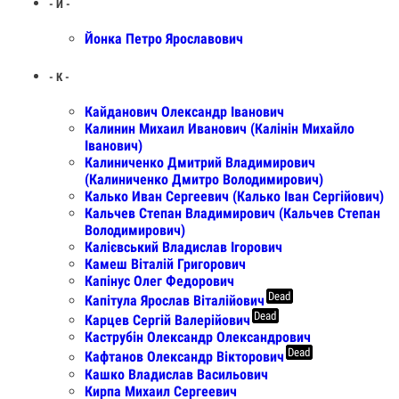
- Й -
Йонка Петро Ярославович
- К -
Кайданович Олександр Іванович
Калинин Михаил Иванович (Калінін Михайло
Іванович)
Калиниченко Дмитрий Владимирович
(Калиниченко Дмитро Володимирович)
Калько Иван Сергеевич (Калько Іван Сергійович)
Кальчев Степан Владимирович (Кальчев Степан
Володимирович)
Калієвський Владислав Ігорович
Камеш Віталій Григорович
Капінус Олег Федорович
Dead
Капітула Ярослав Віталійович
Dead
Карцев Сергій Валерійович
Каструбін Олександр Олександрович
Dead
Кафтанов Олександр Вікторович
Кашко Владислав Васильович
Кирпа Михаил Сергеевич