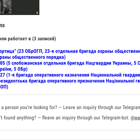
ns
или работает в (3 записей)
ортица" (23 ОБрОГП, 23-я отдельная бригада охраны общественн
раны общественного порядка)
05 (5 слобожанская отдельная бригада Нацгвардии Украины, 5 С
раїни, 5 ОБр)
27 (1-я бригада оперативного назначения Национальной гварди
езидентська бригада оперативного призначення Національної гв
рОП)
a person you're looking for? — Leave an inquiry through our Telegra
t found anything? — fleave an inquiry through our Telegram-bot:
@war