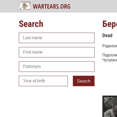
Search
Бер
Dead
Родился
Подполк
Чугуевс
Search