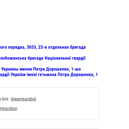
ого порядка, 3033, 23-я отдельная бригада
лобожанська бригада Національної гвардії
и Украины имени Петра Дорошенко, 1-ша
ардії України імені гетьмана Петра Дорошенка, 1
m-bot:
@wartearsbot
tearsbot
.