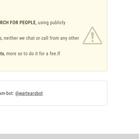
ARCH FOR PEOPLE
, using publicly
s, neither we chat or call from any other
ts
, more so to do it for a fee.If
.
ram-bot:
@wartearsbot