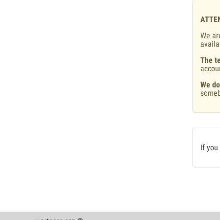
ATTE
We are
availa
The te
accou
We do
someb
If you