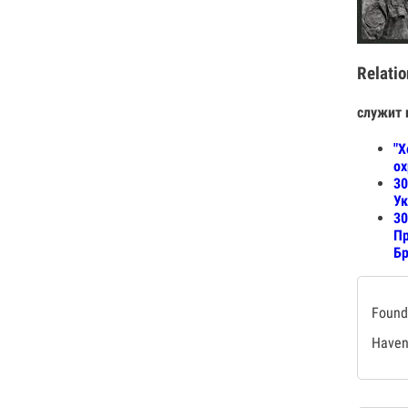
Relatio
служит 
"Х
ох
30
Ук
30
Пр
Б
Found 
Haven'