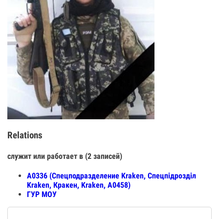
Relations
служит или работает в (2 записей)
А0336 (Спецподразделение Kraken, Спецпiдроздiл
Kraken, Кракен, Kraken, А0458)
ГУР МОУ