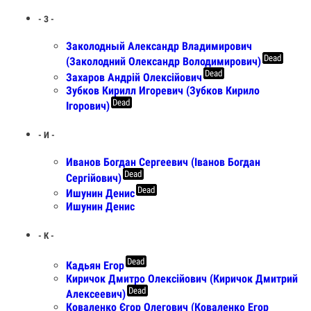
- З -
Заколодный Александр Владимирович
Dead
(Заколодний Олександр Володимирович)
Dead
Захаров Андрій Олексійович
Зубков Кирилл Игоревич (Зубков Кирило
Dead
Ігорович)
- И -
Иванов Богдан Сергеевич (Іванов Богдан
Dead
Сергійович)
Dead
Ишунин Денис
Ишунин Денис
- К -
Dead
Кадьян Егор
Киричок Дмитро Олексійович (Киричок Дмитрий
Dead
Алексеевич)
Коваленко Єгор Олегович (Коваленко Егор