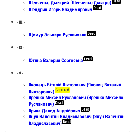
Dead
Шевченко Дмитрий (Шевченко Дмитро)
Dead
Шендрик Игорь Владимирович
- Щ -
Dead
Щемур Эльвира Руслановна
- Ю -
Dead
Ютина Валерия Сергеевна
- Я -
Яковець Віталій Вікторович (Яковец Виталий
Captured
Викторович)
Ярешко Михаил Русланович (Ярешко Михайло
Dead
Русланович)
Dead
Ярина Давид Андрійович
Яцун Валентин Владиславович (Яцун Валентин
Dead
Владиславович)