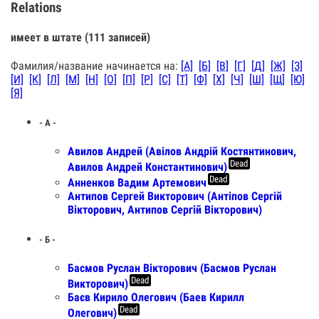
Relations
имеет в штате (111 записей)
Фамилия/название начинается на:
[А]
[Б]
[В]
[Г]
[Д]
[Ж]
[З]
[И]
[К]
[Л]
[М]
[Н]
[О]
[П]
[Р]
[С]
[Т]
[Ф]
[Х]
[Ч]
[Ш]
[Щ]
[Ю]
[Я]
- А -
Авилов Андрей (Авiлов Андрiй Костянтинович,
Dead
Авилов Андрей Константинович)
Dead
Анненков Вадим Артемович
Антипов Сергей Викторович (Антіпов Сергій
Вікторович, Антипов Сергій Вікторович)
- Б -
Басмов Руслан Вікторович (Басмов Руслан
Dead
Викторович)
Баєв Кирило Олегович (Баев Кирилл
Dead
Олегович)