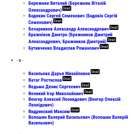
Бережняк Виталий (Бережняк Віталій
Dead
Олександрович)
Бодякин Сергей Семенович (Бодякiн Сергiй
Dead
Семенович)
Dead
Бочарников Александр Александрович
Бражніков Дмитро (Бражников Дмитрий
Dead
Александрович, Бражников Дмитрий)
Dead
Бутивченко Владислав Романович
- В -
Dead
Васильева Дарья Михайловна
Dead
Ватаг Ростислав
Dead
Ведьма Денис Сергеевич
Dead
Великий Ігор Миколайович
Венгер Алексей Леонидович (Венгер Олексiй
Леонiдович)
Dead
Видринский Максим
Волошин Валерий Васильевич (Волошин Валерій
Васильович)