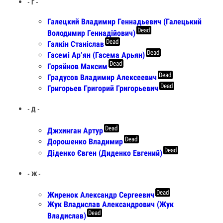
- Г -
Галецкий Владимир Геннадьевич (Галецький
Dead
Володимир Геннадiйович)
Dead
Галкін Станіслав
Dead
Гасемі Арʼян (Гасема Арьян)
Dead
Горяйнов Максим
Dead
Градусов Владимир Алексеевич
Dead
Григорьев Григорий Григорьевич
- Д -
Dead
Джхинган Артур
Dead
Дорошенко Владимир
Dead
Діденко Євген (Диденко Евгений)
- Ж -
Dead
Жиренок Александр Сергеевич
Жук Владислав Александрович (Жук
Dead
Владислав)