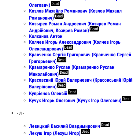
Dead
Олегович)
Козлов Михайло Романович (Козлов Михаил
Dead
Романович)
Козырев Роман Андреевич (Козирев Роман
Dead
Андрійович, Козирев Роман)
Колханов Антон
Колчев Игорь Александрович (Колчев Iгорь
Dead
Олександрович)
Кравченко Сергій Григорович (Кравченко Сергей
Dead
Григорьевич)
Крамаренко Руслан (Крамаренко Руслан
Dead
Миколайович)
Красовский Юрий Валериевич (Красовський Юрій
Dead
Валерійович)
Dead
Купріянов Олексій
Dead
Кучук Игорь Олегович (Кучук Iгор Олегович)
- Л -
Dead
Левицкий Василий Владимирович
Dead
Лехуш Ігор (Лехуш Игор)