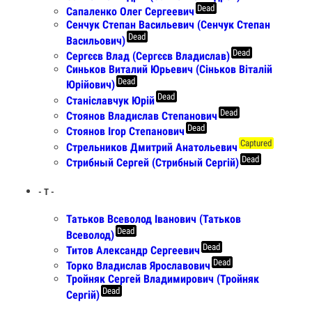
Dead
Сапаленко Олег Сергеевич
Сенчук Степан Васильевич (Сенчук Степан
Dead
Васильович)
Dead
Сергєєв Влад (Сергєєв Владислав)
Синьков Виталий Юрьевич (Сiньков Вiталiй
Dead
Юрiйович)
Dead
Станіславчук Юрій
Dead
Стоянов Владислав Степанович
Dead
Стоянов Ігор Степанович
Captured
Стрельников Дмитрий Анатольевич
Dead
Стрибный Сергей (Стрибный Сергій)
- Т -
Татьков Всеволод Іванович (Татьков
Dead
Всеволод)
Dead
Титов Александр Сергеевич
Dead
Торко Владислав Ярославович
Тройняк Сергей Владимирович (Тройняк
Dead
Сергій)