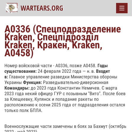
А0336 (Спецподразделение
Kraken, Спецпiдроздiл
Kraken, Кракен, Kraken,
А0458)
Номер войсковой части - А0336, позже А0458.
Годы
существования:
24 февраля 2022 года — н. в.
Входит
в:
Главное управление разведки Министерства обороны
Украины
Функция:
Разведывательно-диверсионная
Командиры:
до 2023 года Константин Немичев. С марта
2023 года некий офицер ГУР с позывным "Вито". После боев
за Клещеевку, Купянск и попадание ракеты по
расположению к осени 2025 года от подразделения остался
только полк БПЛА.
Военнослужащие части замечены в боях за Бахмут (октябрь
2022 - май 2023).