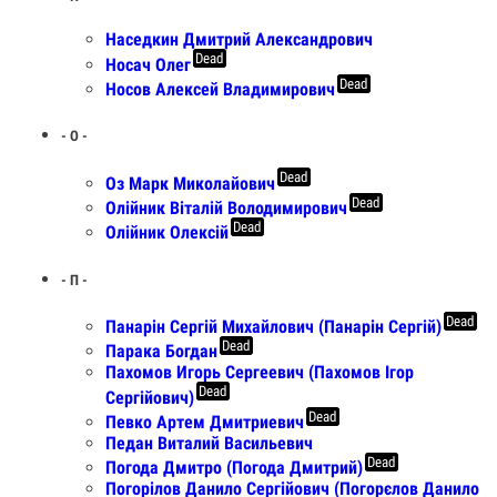
Наседкин Дмитрий Александрович
Dead
Носач Олег
Dead
Носов Алексей Владимирович
- О -
Dead
Оз Марк Миколайович
Dead
Олійник Віталій Володимирович
Dead
Олійник Олексій
- П -
Dead
Панарін Сергій Михайлович (Панарін Сергій)
Dead
Парака Богдан
Пахомов Игорь Сергеевич (Пахомов Ігор
Dead
Сергійович)
Dead
Певко Артем Дмитриевич
Педан Виталий Васильевич
Dead
Погода Дмитро (Погода Дмитрий)
Погорілов Данило Сергійович (Погорєлов Данило