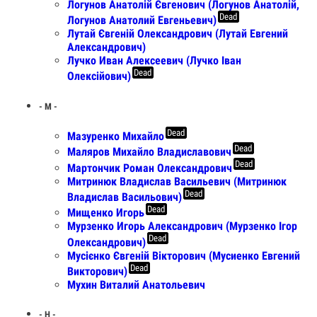
Логунов Анатолій Євгенович (Логунов Анатолій,
Dead
Логунов Анатолий Евгеньевич)
Лутай Євгеній Олександрович (Лутай Евгений
Александрович)
Лучко Иван Алексеевич (Лучко Iван
Dead
Олексiйович)
- М -
Dead
Мазуренко Михайло
Dead
Маляров Михайло Владиславович
Dead
Мартончик Роман Олександрович
Митринюк Владислав Васильевич (Митринюк
Dead
Владислав Васильович)
Dead
Мищенко Игорь
Мурзенко Игорь Александрович (Мурзенко Iгор
Dead
Олександрович)
Мусієнко Євгеній Вікторович (Мусиенко Евгений
Dead
Викторович)
Мухин Виталий Анатольевич
- Н -