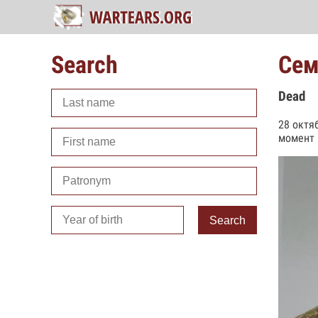
Search
Сем
Dead
28 октя
момент 
Search