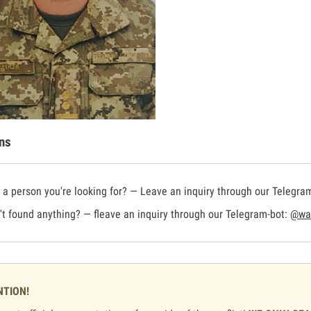
ns
a person you're looking for? — Leave an inquiry through our Telegra
t found anything? — fleave an inquiry through our Telegram-bot:
@war
NTION!