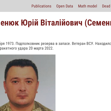
Publications
Open Data
Math model
Dead 
енюк Юрій Віталійович (Семе
бря 1973. Подполковник резерва в запасе. Ветеран ВСУ. Находилс
ракетного удара 20 марта 2022.