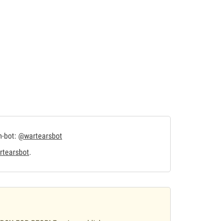
m-bot:
@wartearsbot
tearsbot
.