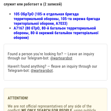
служит или работает в (2 записей)
105 ОБрТрО (105-я отдельная бригада
территориальной обороны, 105-та окрема бригада
територіальної оборони, А7033)
А7167 (80 бТрО, 80-й батальон территориальной
обороны, 80-й окремий батальйон територіальної
оборони)
Found a person you're looking for? — Leave an inquiry
through our Telegram-bot:
@wartearsbot
Haven't found anything? — fleave an inquiry through our
Telegram-bot:
@wartearsbot
.
ATTENTION!
We are not official representatives of any side of the
conflict!
WE ONLY SEARCH FOR PEOPLE
, using publicly