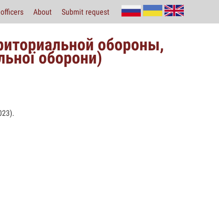
officers
About
Submit request
рриториальной обороны,
льної оборони)
23).