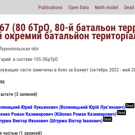
Publications
Open Data
Math model
Dead 
67 (80 бТрО, 80-й батальон те
й окремий батальйон територіа
 Тернопольская обл
арий: в составе 105 ОБрТрО
лужащие части замечены в боях за Бахмут (октябрь 2022 - май 20
ns
 штате (3 записей)
Dead
ляницкий Юрий Лукьянович (Воляницький Юрій Лук’янович)
Dead
енко Роман Казимирович (Кійонко Роман Казимирович)
Dead
урма Виктор Иванович (Штурма Віктор Іванович)
я частью (1 записей)