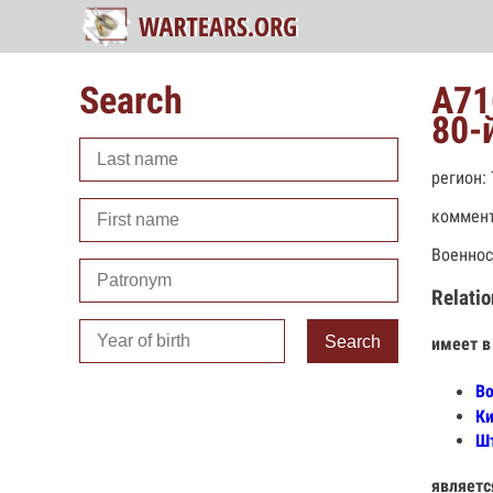
Search
А71
80-
регион:
коммент
Военнос
Relatio
Search
имеет в
Во
Ки
Шт
являетс