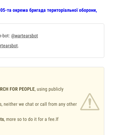
05-та окрема бригада територіальної оборони,
m-bot:
@wartearsbot
tearsbot
.
ARCH FOR PEOPLE
, using publicly
s, neither we chat or call from any other
ts
, more so to do it for a fee.If
.