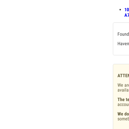
10
А7
Found 
Haven'
ATTE
We are
availa
The te
accou
We do
someb