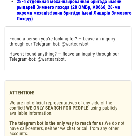
28-я отдельная механизированная бригада имени
рыцарей Зимнего похода (28 ОМБр, А0666, 28-ма
окрема механізо́вана брига́да імені Лицарів Зимового
Походу)
Found a person you're looking for? — Leave an inquiry
through our Telegram-bot:
@wartearsbot
Haven't found anything? — fleave an inquiry through our
Telegram-bot:
@wartearsbot
.
ATTENTION!
We are not official representatives of any side of the
conflict!
WE ONLY SEARCH FOR PEOPLE
, using publicly
available information.
The telegram bot is the only way to reach for us
.We do not
have call-centers, neither we chat or call from any other
accounts.