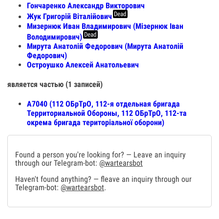
Гончаренко Александр Викторович
Dead
Жук Григорій Віталійович
Мизернюк Иван Владимирович (Мізернюк Іван
Dead
Володимирович)
Мирута Анатолій Федорович (Мирута Анатолій
Федорович)
Остроушко Алексей Анатольевич
является частью (1 записей)
А7040 (112 ОБрТрО, 112-я отдельная бригада
Территориальной Обороны, 112 ОБрТрО, 112-та
окрема бригада територіальної оборони)
Found a person you're looking for? — Leave an inquiry
through our Telegram-bot:
@wartearsbot
Haven't found anything? — fleave an inquiry through our
Telegram-bot:
@wartearsbot
.