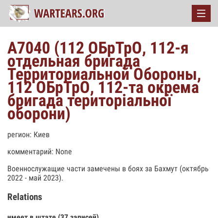
А7040 (112 ОБрТрО, 112-я
отдельная бригада
Территориальной Обороны,
112 ОБрТрО, 112-та окрема
бригада територіальної
оборони)
регион: Киев
комментарий: None
Военнослужащие части замечены в боях за Бахмут (октябрь
2022 - май 2023).
Relations
имеет в штате (37 записей)