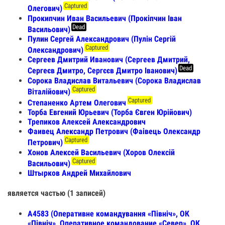
Captured
Олегович)
Прокипчин Иван Васильевич (Прокіпчин Іван
Dead
Васильович)
Пулин Сергей Александрович (Пулін Сергій
Captured
Олександрович)
Сергеев Дмитрий Иванович (Сергеев Дмитрий,
Dead
Сергеєв Дмитро, Сергєєв Дмитро Іванович)
Сорока Владислав Витальевич (Сорока Владислав
Captured
Віталійович)
Captured
Степаненко Артем Олегович
Торба Евгений Юрьевич (Торба Євген Юрійович)
Трепиков Алексей Александрович
Фаивец Александр Петрович (Фаівець Олександр
Captured
Петрович)
Хонов Алексей Васильевич (Хоров Олексій
Captured
Васильович)
Штырков Андрей Михайлович
является частью (1 записей)
А4583 (Оперативне командування «Північ», ОК
«Північ», Оперативное командование «Север», ОК