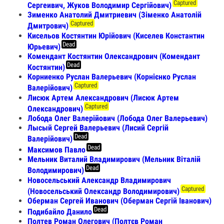
Captured
Сергеивич, Жуков Володимир Сергійович)
Зименко Анатолий Дмитриевич (Зіменко Анатолій
Captured
Дмитрович)
Кисельов Костянтин Юрійович (Киселев Константин
Dead
Юрьевич)
Комендант Костянтин Олександрович (Комендант
Dead
Костянтин)
Корниенко Руслан Валерьевич (Корнієнко Руслан
Captured
Валерійович)
Лисюк Артем Александрович (Лисюк Артем
Captured
Олександрович)
Лобода Олег Валерійович (Лобода Олег Валерьевич)
Лысый Сергей Валерьевич (Лисий Сергій
Dead
Валерійович)
Dead
Максимов Павло
Мельник Виталий Владимирович (Мельник Віталій
Dead
Володимирович)
Новосельський Александр Владимирович
Captured
(Новосельський Олександр Володимирович)
Оберман Сергей Иванович (Оберман Сергій Іванович)
Dead
Подибайло Данило
Полтев Роман Олегович (Полтєв Роман