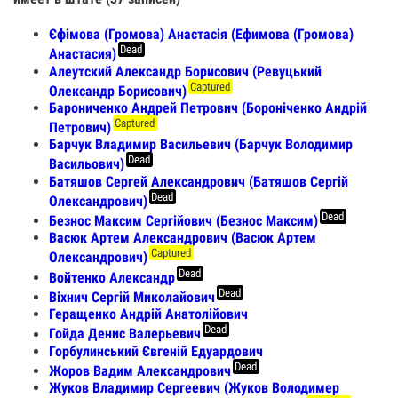
Єфімова (Громова) Анастасія (Ефимова (Громова)
Dead
Анастасия)
Алеутский Александр Борисович (Ревуцький
Captured
Олександр Борисович)
Барониченко Андрей Петрович (Бороніченко Андрій
Captured
Петрович)
Барчук Владимир Васильевич (Барчук Володимир
Dead
Васильович)
Батяшов Сергей Александрович (Батяшов Сергій
Dead
Олександрович)
Dead
Безнос Максим Сергійович (Безнос Максим)
Васюк Артем Александрович (Васюк Артем
Captured
Олександрович)
Dead
Войтенко Александр
Dead
Віхнич Сергій Миколайович
Геращенко Андрій Анатолійович
Dead
Гойда Денис Валерьевич
Горбулинський Євгеній Едуардович
Dead
Жоров Вадим Александрович
Жуков Владимир Сергеевич (Жуков Володимер