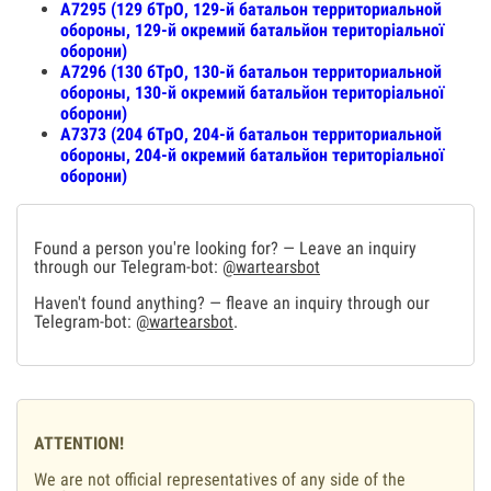
А7295 (129 бТрО, 129-й батальон территориальной
обороны, 129-й окремий батальйон територіальної
оборони)
А7296 (130 бТрО, 130-й батальон территориальной
обороны, 130-й окремий батальйон територіальної
оборони)
А7373 (204 бТрО, 204-й батальон территориальной
обороны, 204-й окремий батальйон територіальної
оборони)
Found a person you're looking for? — Leave an inquiry
through our Telegram-bot:
@wartearsbot
Haven't found anything? — fleave an inquiry through our
Telegram-bot:
@wartearsbot
.
ATTENTION!
We are not official representatives of any side of the