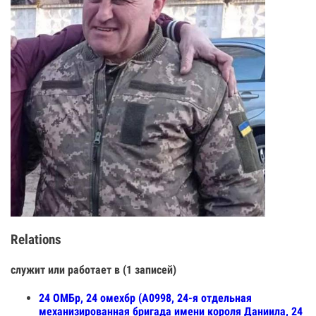
Relations
служит или работает в (1 записей)
24 ОМБр, 24 омехбр (А0998, 24-я отдельная
механизированная бригада имени короля Даниила, 24