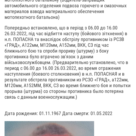
автомобильного отделения подвоза горючего и смазочных
материалов взвода материального обеспечения
мотопехотного батальона)
Попередньо встановлено, що в період з 06.00 до 16.00
26.03.2022, під час відбиття наступу (бойового зіткнення) в
н.п. ПОПАСНА та внаслідок обстрілу противником із РСЗВ
«ГРАД», А122мм, М120мм, А152мм, ВКК, СЗ під час
ближнього бою та спроби прориву (штурму) з боку
противника було втрачено зв'язок з даним
військовослужбовцем. (Предварительно установлено, что в
период с 06.00 до 16.00 26.03.2022, во время отражения
наступления (боевого столкновения) в н.п. ПОПАСНАЯ и в
результате обстрела противником из РСЗО «ГРАД», а122мм,
М120мм, А152ММ, ВКК, СЗ во время ближнего боя и попытки
прорыва (штурма) со стороны противника было потеряна
связь с данным военнослужащим.)
Дата рождения: 01.11.1967 Дата смерти: 01.05.2022