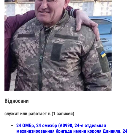
Відносини
служит или работает в (1 записей)
24 ОМБр, 24 омехбр (А0998, 24-я отдельная
механизированная бригада имени короля Даниила, 24