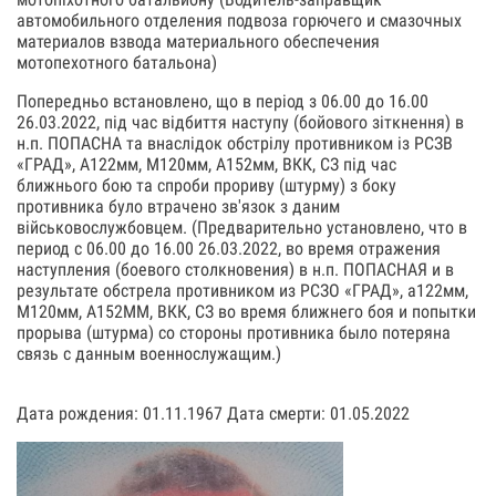
автомобильного отделения подвоза горючего и смазочных
материалов взвода материального обеспечения
мотопехотного батальона)
Попередньо встановлено, що в період з 06.00 до 16.00
26.03.2022, під час відбиття наступу (бойового зіткнення) в
н.п. ПОПАСНА та внаслідок обстрілу противником із РСЗВ
«ГРАД», А122мм, М120мм, А152мм, ВКК, СЗ під час
ближнього бою та спроби прориву (штурму) з боку
противника було втрачено зв'язок з даним
військовослужбовцем. (Предварительно установлено, что в
период с 06.00 до 16.00 26.03.2022, во время отражения
наступления (боевого столкновения) в н.п. ПОПАСНАЯ и в
результате обстрела противником из РСЗО «ГРАД», а122мм,
М120мм, А152ММ, ВКК, СЗ во время ближнего боя и попытки
прорыва (штурма) со стороны противника было потеряна
связь с данным военнослужащим.)
Дата рождения: 01.11.1967 Дата смерти: 01.05.2022