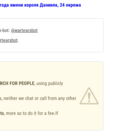
игада имени короля Даниила, 24 окрема
m-bot:
@wartearsbot
tearsbot
.
ARCH FOR PEOPLE
, using publicly
s, neither we chat or call from any other
ts
, more so to do it for a fee.If
.