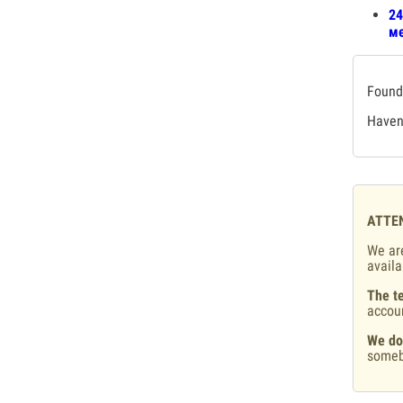
24
ме
Found 
Haven'
ATTE
We are
availa
The te
accou
We do
someb