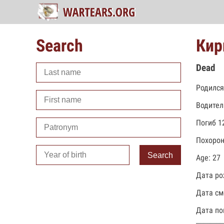
Search
Кир
Dead
Родился
Водител
Погиб 1
Похорон
Search
Age: 27
Дата ро
Дата см
Дата по