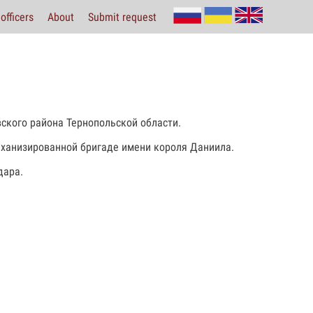
officers
About
Submit request
вского района Тернопольской области.
еханизированной бригаде имени короля Даниила.
дара.