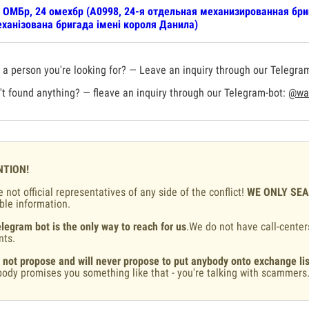
 ОМБр, 24 омехбр (А0998, 24-я отдельная механизированная бр
ханізована бригада імені короля Данила)
a person you're looking for? — Leave an inquiry through our Telegra
t found anything? — fleave an inquiry through our Telegram-bot:
@war
NTION!
 not official representatives of any side of the conflict!
WE ONLY SE
ble information.
legram bot is the only way to reach for us
.We do not have call-center
nts.
 not propose and will never propose to put anybody onto exchange lis
ody promises you something like that - you're talking with scammers