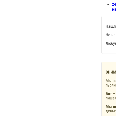
24
ме
Нашли
Не на
Любую
ВНИМ
Мы не
публ
Бот –
пишем
Мы не
деньг