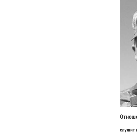
Отнош
служит 