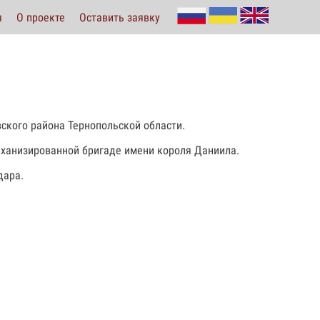
ы
О проекте
Оставить заявку
вского района Тернопольской области.
еханизированной бригаде имени короля Даниила.
дара.