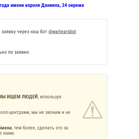
игада имени короля Даниила, 24 окрема
 заявку через наш бот
@wartearsbot
ко по заявке.
МЫ ИЩЕМ ЛЮДЕЙ
, используя
олл-центрами, мы не звоним и не
бмена
, тем более, сделать это за
с нами.