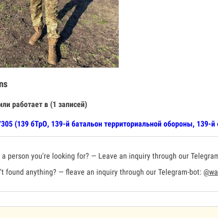
ns
или работает в (1 записей)
305 (139 бТрО, 139-й батальон территориальной обороны, 139-й
a person you're looking for? — Leave an inquiry through our Telegra
t found anything? — fleave an inquiry through our Telegram-bot:
@war