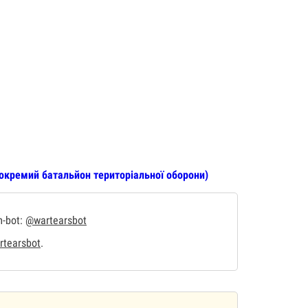
 окремий батальйон територіальної оборони)
m-bot:
@wartearsbot
tearsbot
.