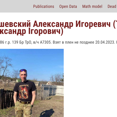
Publications
Open Data
Math model
Dead 
шевский Александр Игоревич 
ксандр Ігорович)
86 г.р. 139 Бр ТрО, в/ч А7305. Взят в плен не позднее 20.04.2023.