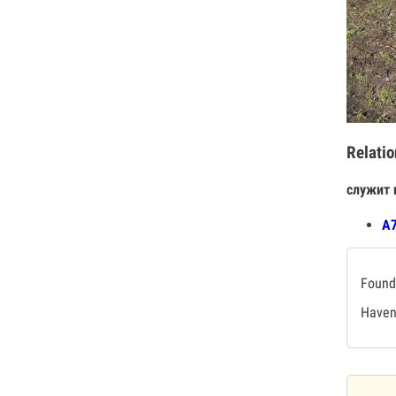
Relatio
служит 
А7
Found 
Haven'