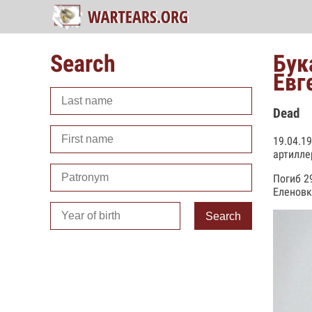
Search
Бук
Евг
Dead
19.04.1
артилле
Погиб 2
Еленовк
Search