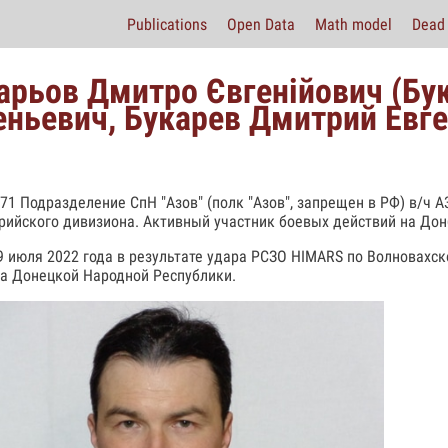
Publications
Open Data
Math model
Dead 
арьов Дмитро Євгенійович (Бу
еньевич, Букарев Дмитрий Евг
971 Подразделение СпН "Азов" (полк "Азов", запрещен в РФ) в/ч 
рийского дивизиона. Активный участник боевых действий на Дон
9 июля 2022 года в результате удара РСЗО HIMARS по Волновахск
а Донецкой Народной Республики.