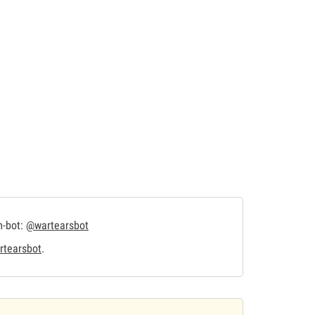
m-bot:
@wartearsbot
tearsbot
.