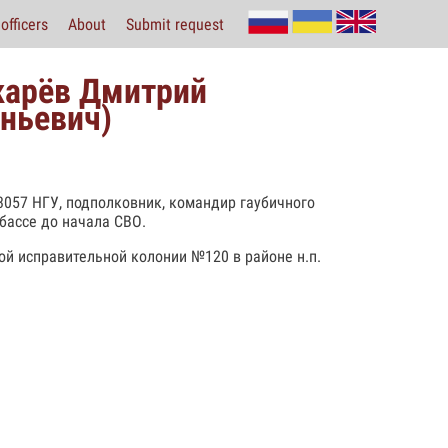
officers
About
Submit request
карёв Дмитрий
еньевич)
А3057 НГУ, подполковник, командир гаубичного
бассе до начала СВО.
ой исправительной колонии №120 в районе н.п.