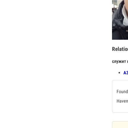
Relatio
служит 
А3
Found 
Haven'