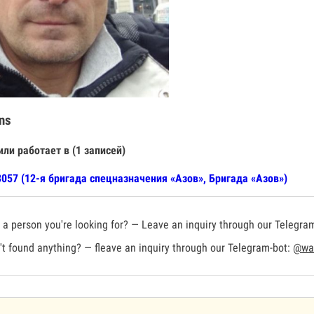
ns
или работает в (1 записей)
057 (12-я бригада спецназначения «Азов», Бригада «Азов»)
a person you're looking for? — Leave an inquiry through our Telegra
t found anything? — fleave an inquiry through our Telegram-bot:
@war