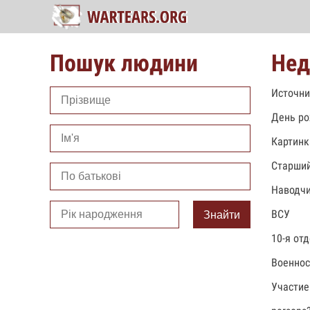
Пошук людини
Нед
Источни
День ро
Картинк
Старший
Наводчи
ВСУ
Знайти
10-я от
Военно
Участие