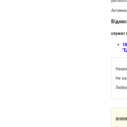
persons
Активны
Віднос
служит 
10
"Е
Нашли
Не на
Любую
ВНИМ