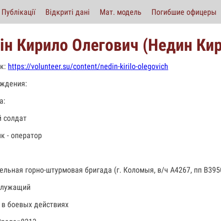
Публікації
Відкриті дані
Мат. модель
Погибшие офицеры
ін Кирило Олегович (Недин Ки
к:
https://volunteer.su/content/nedin-kirilo-olegovich
ждения:
а:
 солдат
к - оператор
дельная горно-штурмовая бригада (г. Коломыя, в/ч А4267, пп В395
служащий
 в боевых действиях