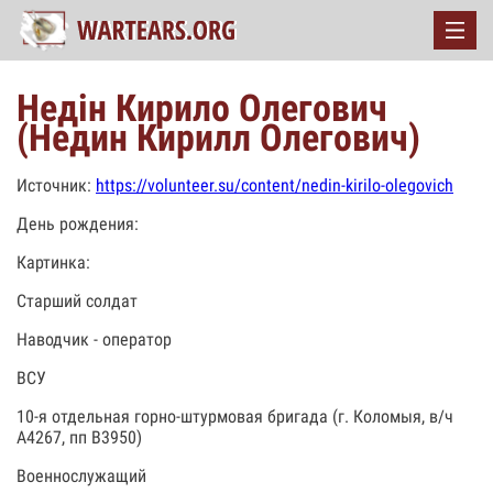
Недін Кирило Олегович
(Недин Кирилл Олегович)
Источник:
https://volunteer.su/content/nedin-kirilo-olegovich
День рождения:
Картинка:
Старший солдат
Наводчик - оператор
ВСУ
10-я отдельная горно-штурмовая бригада (г. Коломыя, в/ч
А4267, пп В3950)
Военнослужащий