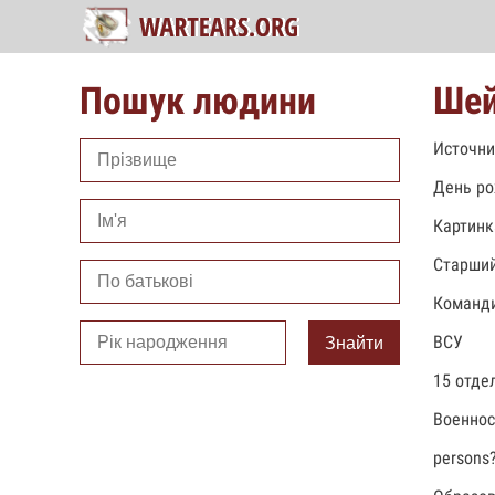
Пошук людини
Шей
Источни
День ро
Картинк
Старший
Команди
ВСУ
Знайти
15 отде
Военно
persons