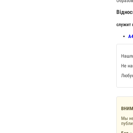
Образов
Віднос
служит 
А4
Нашли
Не на
Любую
ВНИМ
Мы не
публ