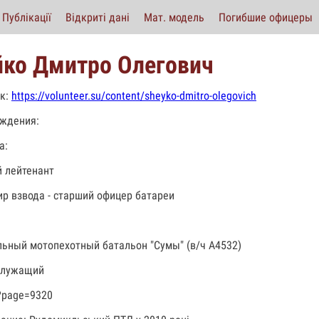
Публікації
Відкриті дані
Мат. модель
Погибшие офицеры
ко Дмитро Олегович
к:
https://volunteer.su/content/sheyko-dmitro-olegovich
ждения:
а:
 лейтенант
р взвода - старший офицер батареи
льный мотопехотный батальон "Сумы" (в/ч А4532)
служащий
?page=9320